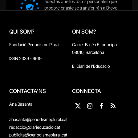
QUI SOM?
ON SOM?
Fundació Periodisme Plural
Carrer Bailén 5, principal.
08010, Barcelona
ISSN 2339 - 9619
El Diari de l'Educació
CONTACTA'NS
CONNECTA
Ana Basanta
X
Instagram
Facebook
RSS
(Twitter)
abasanta@periodismeplural.cat
redaccio@diarieducacio.cat
publicitat@periodismeplural.cat