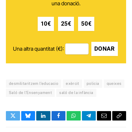
una donació.
10€
25€
50€
DONAR
Una altra quantitat (€):
desmilitaritzem l'educacio
exèrcit
policia
queixes
Saló de l'Ensenyament
saló de la infància
Twitter
Bluesky
LinkedIn
Facebook
WhatsApp
Telegram
Email
Copy
Link