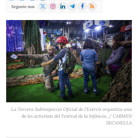
X
Instagram
LinkedIn
Telegram
Facebook
RSS
Segueix-nos
(Twitter)
La Tercera Subinspecció Oficial de l'Exèrcit organitza una
de les activitats del Festival de la Infància. / CARMEN
SECANELLA