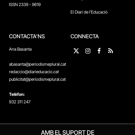
ISSN 2339 - 9619
El Diari de l'Educació
CONTACTA'NS
CONNECTA
Ana Basanta
X
Instagram
Facebook
RSS
(Twitter)
abasanta@periodismeplural.cat
redaccio@diarieducacio.cat
publicitat@periodismeplural.cat
Telèfon:
932 311 247
AMB EL SUPORT DE