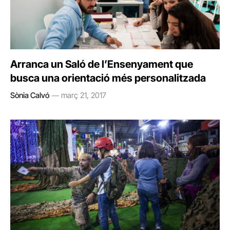
Arranca un Saló de l’Ensenyament que
busca una orientació més personalitzada
Sònia Calvó
març 21, 2017