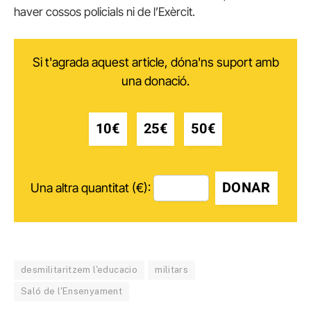
haver cossos policials ni de l’Exèrcit.
Si t'agrada aquest article, dóna'ns suport amb
una donació.
10€
25€
50€
DONAR
Una altra quantitat (€):
desmilitaritzem l'educacio
militars
Saló de l'Ensenyament