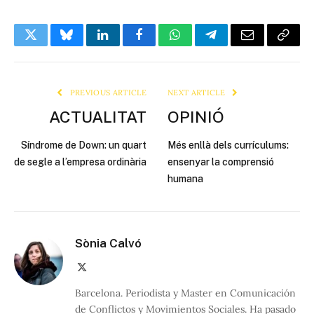
Twitter
Bluesky
LinkedIn
Facebook
WhatsApp
Telegram
Email
Copy
Link
PREVIOUS ARTICLE
NEXT ARTICLE
ACTUALITAT
OPINIÓ
Síndrome de Down: un quart
Més enllà dels currículums:
de segle a l’empresa ordinària
ensenyar la comprensió
humana
Sònia Calvó
X
(Twitter)
Barcelona. Periodista y Master en Comunicación
de Conflictos y Movimientos Sociales. Ha pasado