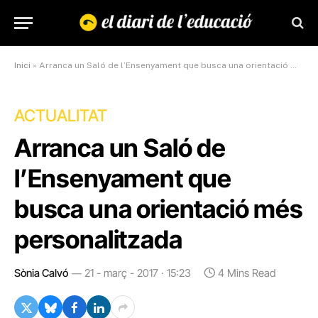
Inici
»
Arranca un Saló de l’Ensenyament que busca una orientació més personalitzada
ACTUALITAT
Arranca un Saló de
l’Ensenyament que
busca una orientació més
personalitzada
Sònia Calvó
21 - març - 2017 · 15:23
4 Mins Read