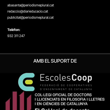
(Twitter)
abasanta@periodismeplural.cat
redaccio@diarieducacio.cat
publicitat@periodismeplural.cat
Telèfon:
932 311 247
AMB EL SUPORT DE