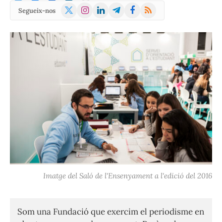
X
Instagram
LinkedIn
Telegram
Facebook
RSS
Segueix-nos
(Twitter)
Imatge del Saló de l'Ensenyament a l'edició del 2016
Som una Fundació que exercim el periodisme en