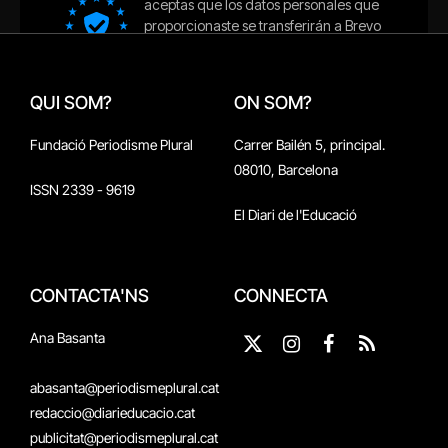
QUI SOM?
ON SOM?
Fundació Periodisme Plural
Carrer Bailén 5, principal.
08010, Barcelona
ISSN 2339 - 9619
El Diari de l'Educació
CONTACTA'NS
CONNECTA
Ana Basanta
X
Instagram
Facebook
RSS
(Twitter)
abasanta@periodismeplural.cat
redaccio@diarieducacio.cat
publicitat@periodismeplural.cat