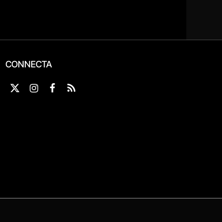
CONNECTA
X
Instagram
Facebook
RSS
(Twitter)