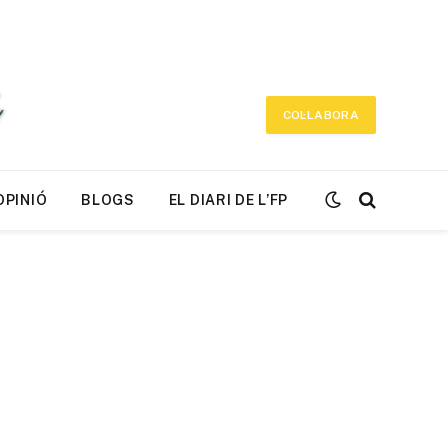
COL·LABORA
OPINIÓ
BLOGS
EL DIARI DE L’FP