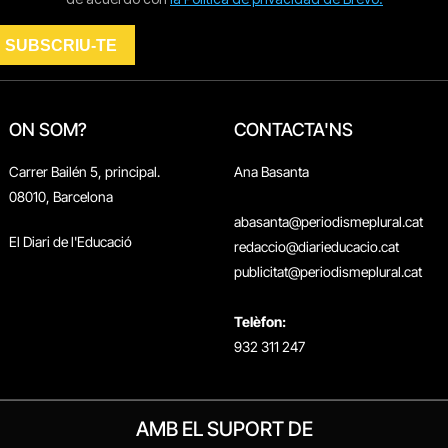
ON SOM?
CONTACTA'NS
Carrer Bailén 5, principal.
Ana Basanta
08010, Barcelona
abasanta@periodismeplural.cat
El Diari de l'Educació
redaccio@diarieducacio.cat
publicitat@periodismeplural.cat
Telèfon:
932 311 247
AMB EL SUPORT DE