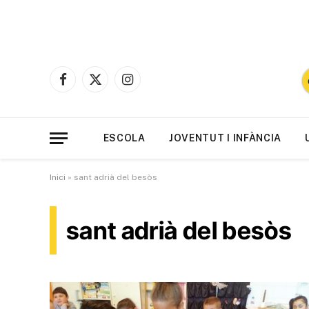
Facebook
X
Instagram
(Twitter)
ESCOLA
JOVENTUT I INFÀNCIA
Inici
»
sant adrià del besòs
sant adrià del besòs