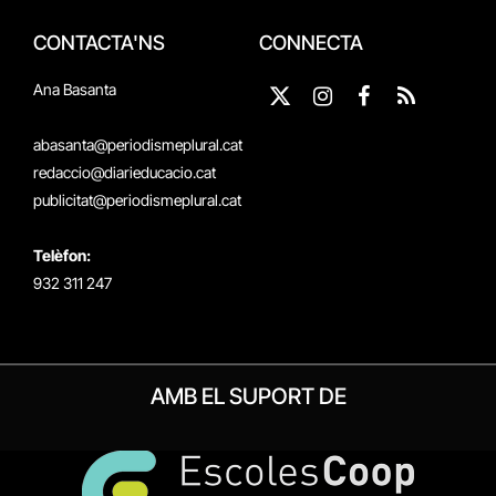
CONTACTA'NS
CONNECTA
Ana Basanta
X
Instagram
Facebook
RSS
(Twitter)
abasanta@periodismeplural.cat
redaccio@diarieducacio.cat
publicitat@periodismeplural.cat
Telèfon:
932 311 247
AMB EL SUPORT DE