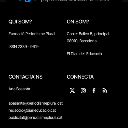
QUI SOM?
ON SOM?
Fundació Periodisme Plural
Carrer Bailén 5, principal.
08010, Barcelona
ISSN 2339 - 9619
El Diari de l'Educació
CONTACTA'NS
CONNECTA
Ana Basanta
X
Instagram
Facebook
RSS
(Twitter)
abasanta@periodismeplural.cat
redaccio@diarieducacio.cat
publicitat@periodismeplural.cat