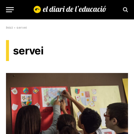
Inici
»
servei
servei