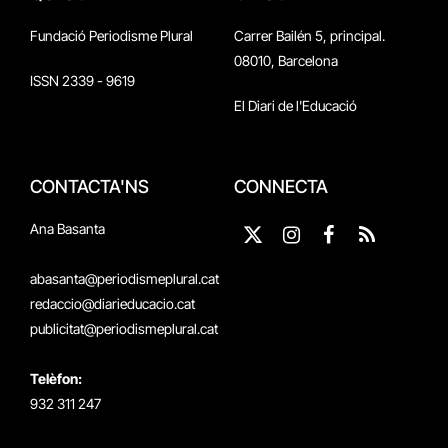
Fundació Periodisme Plural
Carrer Bailén 5, principal.
08010, Barcelona
ISSN 2339 - 9619
El Diari de l'Educació
CONTACTA'NS
CONNECTA
Ana Basanta
X
Instagram
Facebook
RSS
(Twitter)
abasanta@periodismeplural.cat
redaccio@diarieducacio.cat
publicitat@periodismeplural.cat
Telèfon:
932 311 247