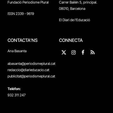
Fundació Periodisme Plural
Carrer Bailén 5, principal.
08010, Barcelona
ISSN 2339 - 9619
El Diari de l'Educació
CONTACTA'NS
CONNECTA
Ana Basanta
X
Instagram
Facebook
RSS
(Twitter)
abasanta@periodismeplural.cat
redaccio@diarieducacio.cat
publicitat@periodismeplural.cat
Telèfon:
932 311 247