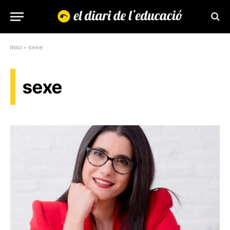
Inici
»
sexe
sexe