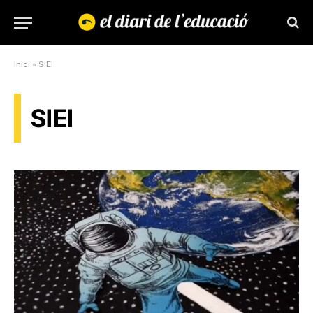
Inici
»
SIEI
SIEI