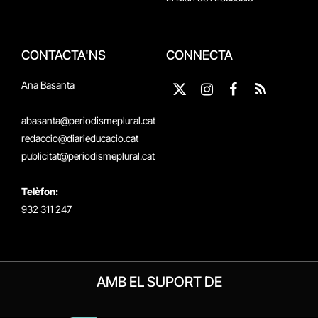
CONTACTA'NS
CONNECTA
Ana Basanta
X
Instagram
Facebook
RSS
(Twitter)
abasanta@periodismeplural.cat
redaccio@diarieducacio.cat
publicitat@periodismeplural.cat
Telèfon:
932 311 247
AMB EL SUPORT DE