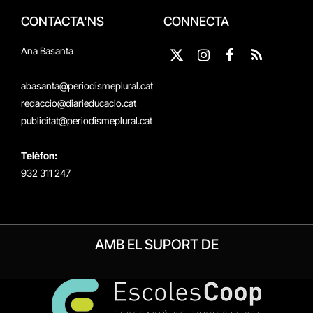
CONTACTA'NS
CONNECTA
Ana Basanta
X
Instagram
Facebook
RSS
(Twitter)
abasanta@periodismeplural.cat
redaccio@diarieducacio.cat
publicitat@periodismeplural.cat
Telèfon:
932 311 247
AMB EL SUPORT DE