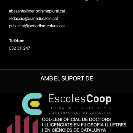
X
Instagram
Facebook
RSS
(Twitter)
abasanta@periodismeplural.cat
redaccio@diarieducacio.cat
publicitat@periodismeplural.cat
Telèfon:
932 311 247
AMB EL SUPORT DE