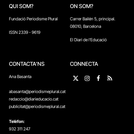
QUI SOM?
ON SOM?
Fundació Periodisme Plural
Carrer Bailén 5, principal.
08010, Barcelona
ISSN 2339 - 9619
El Diari de l'Educació
CONTACTA'NS
CONNECTA
Ana Basanta
X
Instagram
Facebook
RSS
(Twitter)
abasanta@periodismeplural.cat
redaccio@diarieducacio.cat
publicitat@periodismeplural.cat
Telèfon:
932 311 247