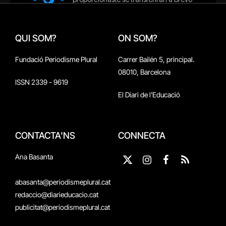
QUI SOM?
ON SOM?
Fundació Periodisme Plural
Carrer Bailén 5, principal.
08010, Barcelona
ISSN 2339 - 9619
El Diari de l'Educació
CONTACTA'NS
CONNECTA
Ana Basanta
X
Instagram
Facebook
RSS
(Twitter)
abasanta@periodismeplural.cat
redaccio@diarieducacio.cat
publicitat@periodismeplural.cat