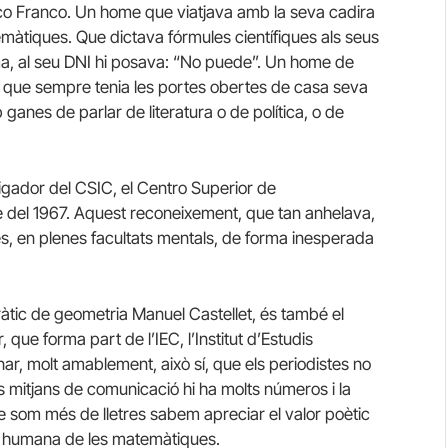
co Franco. Un home que viatjava amb la seva cadira
màtiques. Que dictava fórmules científiques als seus
irma, al seu DNI hi posava: “No puede”. Un home de
, que sempre tenia les portes obertes de casa seva
 ganes de parlar de literatura o de política, o de
igador del CSIC, el Centro Superior de
re del 1967. Aquest reconeixement, que tan anhelava,
s, en plenes facultats mentals, de forma inesperada
dràtic de geometria Manuel Castellet, és també el
 que forma part de l’IEC, l’Institut d’Estudis
nar, molt amablement, això sí, que els periodistes no
mitjans de comunicació hi ha molts números i la
que som més de lletres sabem apreciar el valor poètic
s humana de les matemàtiques.