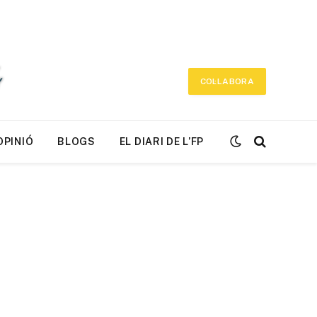
COL·LABORA
OPINIÓ
BLOGS
EL DIARI DE L’FP