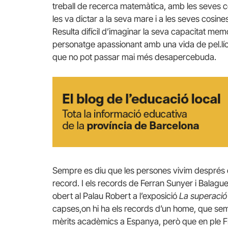
treball de recerca matemàtica, amb les seves co
les va dictar a la seva mare i a les seves cosines
Resulta difícil d’imaginar la seva capacitat mem
personatge apassionant amb una vida de pel.lícul
que no pot passar mai més desapercebuda.
Sempre es diu que les persones vivim després d
record. I els records de Ferran Sunyer i Balagu
obert al Palau Robert a l’exposició
La superació
capses,on hi ha els records d’un home, que semp
mèrits acadèmics a Espanya, però que en ple Fr