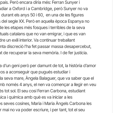
 país. Però encara diria més: Ferran Sunyer i
udiar a Oxford i a Cambridge, però Sunyer no va
, durant els anys 50 i 60, en una de les figures
del segle XX. Però en aquella època Espanya no
e les etapes més fosques i terribles de la seva
ectuals catalans que no van emigrar, i que es van
 un exili interior. Va continuar treballant
anta discreció l’ha fet passar massa desapercebut,
 de recuperar la seva memòria. I de fer justícia.
ia d’un geni però per damunt de tot, la història d’amor
rços a aconseguir que pugués estudiar i
la seva mare, Àngela Balaguer, que va saber que el
n amb només 4 anys, el nen va començar a llegir en veu
ès tot sol. El seu cosí Ferran Carbona, estudiant
ísica i química amb què es va iniciar a les
es seves cosines, Maria i Maria Àngels Carbona les
 mai no va poder escriure, i per tant, tot el seu