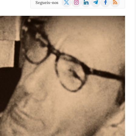
X
Instagram
LinkedIn
Telegram
Facebook
RSS
Segueix-nos
(Twitter)