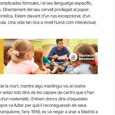
mplicades fórmules, i el seu llenguatge específic,
. Directament del seu cervell privilegiat al paper.
orística. Estem davant d’un cas excepcional, d’un
a. Una vida tan rica a nivell humà com intel.lectual,
e la mort, mentre algú mantingui viu el nostre
er estan tots dins de les capses de cartró que s’han
 d’un matemàtic
. Entrem doncs dins d’aquestes
re va lluitar per què li reconeguessin els seus
anquisme, l’any 1956, es va negar a anar a Madrid a