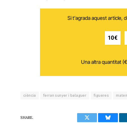
Si t'agrada aquest article,
10€
Una altra quantitat (€
ciència
ferran sunyer i balaguer
figueres
matem
SHARE.
Twitter
Bluesky