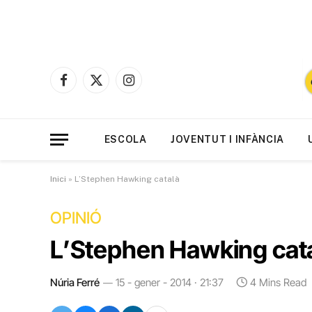
Facebook
X
Instagram
(Twitter)
ESCOLA
JOVENTUT I INFÀNCIA
Inici
»
L’Stephen Hawking català
OPINIÓ
L’Stephen Hawking cat
Núria Ferré
15 - gener - 2014 · 21:37
4 Mins Read