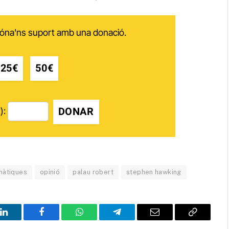
 dóna'ns suport amb una donació.
25€
50€
DONAR
):
àtiques
opinió
palau robert
stephen hawking
LinkedIn
Facebook
WhatsApp
Telegram
Email
Copy