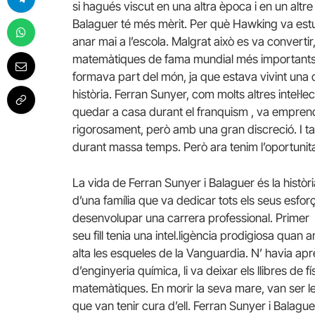
si hagués viscut en una altra època i en un altre
Balaguer té més mèrit. Per què Hawking va est
anar mai a l’escola. Malgrat això es va convertir
matemàtiques de fama mundial més importants 
formava part del món, ja que estava vivint una d
història. Ferran Sunyer, com molts altres intel·l
quedar a casa durant el franquism , va emprendre
rigorosament, però amb una gran discreció. I t
durant massa temps. Però ara tenim l’oportunitat
La vida de Ferran Sunyer i Balaguer és la històr
d’una família que va dedicar tots els seus esfo
desenvolupar una carrera professional. Primer 
seu fill tenia una intel.ligència prodigiosa qua
alta les esqueles de la Vanguardia. N’ havia apr
d’enginyeria química, li va deixar els llibres de f
matemàtiques. En morir la seva mare, van ser l
que van tenir cura d’ell. Ferran Sunyer i Balaguer