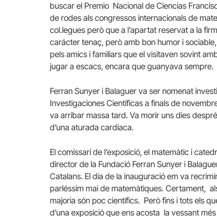
buscar el Premio Nacional de Ciencias Francis
de rodes als congressos internacionals de mate
col.legues però que a l’apartat reservat a la f
carácter tenaç, però amb bon humor i sociable
pels amics i familiars que el visitaven sovint amb
jugar a escacs, encara que guanyava sempre.
Ferran Sunyer i Balaguer va ser nomenat invest
Investigaciones Científicas a finals de novemb
va arribar massa tard. Va morir uns dies despré
d’una aturada cardíaca.
El comissari de l’exposició, el matemàtic i cate
director de la Fundació Ferran Sunyer i Balaguer,
Catalans. El dia de la inauguració em va recrimi
parléssim mai de matemàtiques. Certament, als 
majoria són poc científics. Però fins i tots els 
d’una exposició que ens acosta la vessant mé