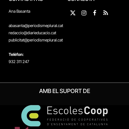
Ana Basanta
X
Instagram
Facebook
RSS
(Twitter)
abasanta@periodismeplural.cat
redaccio@diarieducacio.cat
publicitat@periodismeplural.cat
Telèfon:
932 311 247
AMB EL SUPORT DE