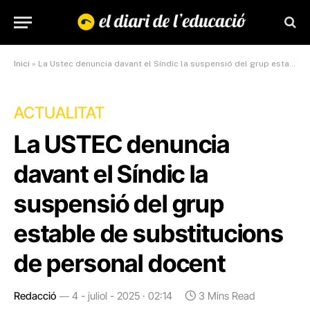
Inici
»
La Ustec denuncia davant el Síndic la suspensió del grup estable de substitucions de personal docent
ACTUALITAT
La USTEC denuncia
davant el Síndic la
suspensió del grup
estable de substitucions
de personal docent
Redacció
4 - juliol - 2025 · 02:14
3 Mins Read