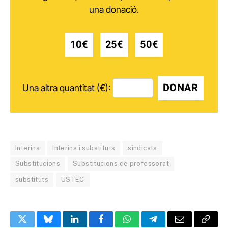
una donació.
10€
25€
50€
DONAR
Una altra quantitat (€):
Interins
Interins i substituts
sindicats
Substitucions
Substitucions de professorat
substituts
USTEC
Twitter
Bluesky
LinkedIn
Facebook
WhatsApp
Telegram
Email
Copy