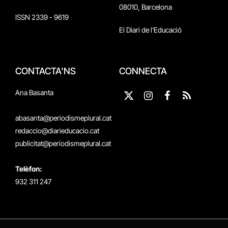
08010, Barcelona
ISSN 2339 - 9619
El Diari de l'Educació
CONTACTA'NS
CONNECTA
Ana Basanta
X
Instagram
Facebook
RSS
(Twitter)
abasanta@periodismeplural.cat
redaccio@diarieducacio.cat
publicitat@periodismeplural.cat
Telèfon:
932 311 247