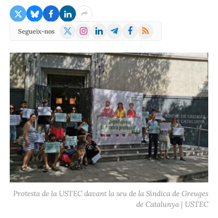
X
Instagram
LinkedIn
Telegram
Facebook
RSS
Segueix-nos
(Twitter)
Protesta de la USTEC davant la seu de la Síndica de Greuges
de Catalunya | USTEC