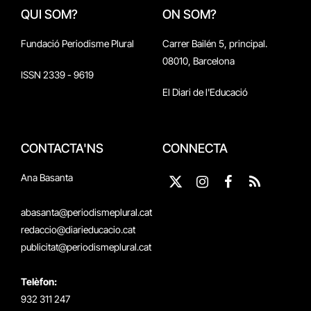
QUI SOM?
ON SOM?
Fundació Periodisme Plural
Carrer Bailén 5, principal.
08010, Barcelona
ISSN 2339 - 9619
El Diari de l'Educació
CONTACTA'NS
CONNECTA
Ana Basanta
X
Instagram
Facebook
RSS
(Twitter)
abasanta@periodismeplural.cat
redaccio@diarieducacio.cat
publicitat@periodismeplural.cat
Telèfon:
932 311 247