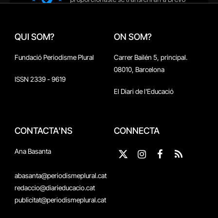
QUI SOM?
ON SOM?
Fundació Periodisme Plural
Carrer Bailén 5, principal.
08010, Barcelona
ISSN 2339 - 9619
El Diari de l'Educació
CONTACTA'NS
CONNECTA
Ana Basanta
X
Instagram
Facebook
RSS
(Twitter)
abasanta@periodismeplural.cat
redaccio@diarieducacio.cat
publicitat@periodismeplural.cat