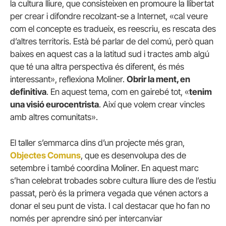
la cultura lliure, que consisteixen en promoure la llibertat
per crear i difondre recolzant-se a Internet, «cal veure
com el concepte es tradueix, es reescriu, es rescata des
d’altres territoris. Està bé parlar de del comú, però quan
baixes en aquest cas a la latitud sud i tractes amb algú
que té una altra perspectiva és diferent, és més
interessant», reflexiona Moliner.
Obrir la ment, en
definitiva
. En aquest tema, com en gairebé tot, «
tenim
una visió eurocentrista
. Així que volem crear vincles
amb altres comunitats».
El taller s’emmarca dins d’un projecte més gran,
Objectes Comuns
, que es desenvolupa des de
setembre i també coordina Moliner. En aquest marc
s’han celebrat trobades sobre cultura lliure des de l’estiu
passat, però és la primera vegada que vénen actors a
donar el seu punt de vista. I cal destacar que ho fan no
només per aprendre sinó per intercanviar