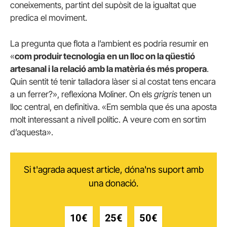
coneixements, partint del supòsit de la igualtat que
predica el moviment.
La pregunta que flota a l’ambient es podria resumir en
«
com produir tecnologia
en un lloc on la qüestió
artesanal i la relació amb la matèria és més propera
.
Quin sentit té tenir talladora làser si al costat tens encara
a un ferrer?», reflexiona Moliner. On els
grigris
tenen un
lloc central, en definitiva. «Em sembla que és una aposta
molt interessant a nivell polític. A veure com en sortim
d’aquesta».
Si t'agrada aquest article, dóna'ns suport amb
una donació.
10€
25€
50€