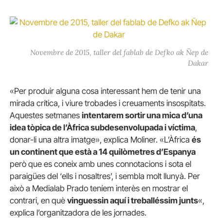
Novembre de 2015, taller del fablab de Defko ak Ñep de
Dakar
«Per produir alguna cosa interessant hem de tenir una
mirada crítica, i viure trobades i creuaments insospitats.
Aquestes setmanes
intentarem sortir una mica d’una
idea tòpica de l’Àfrica subdesenvolupada i víctima
,
donar-li una altra imatge», explica Moliner. «L’Àfrica
és
un continent que està a 14 quilòmetres d’Espanya
però que es coneix amb unes connotacions i sota el
paraigües del ‘ells i nosaltres’, i sembla molt llunyà. Per
això a Medialab Prado teníem interès en mostrar el
contrari, en què
vinguessin aquí i treballéssim junts
«,
explica l’organitzadora de les jornades.