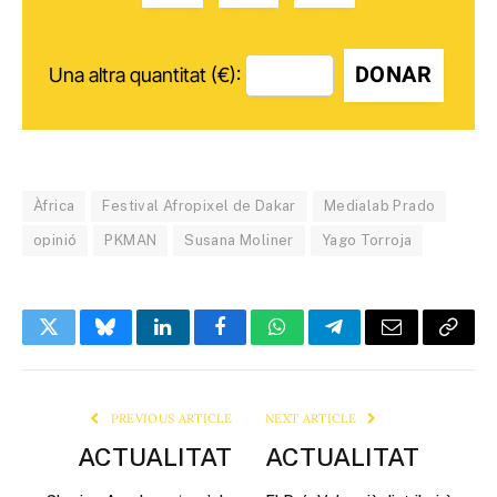
DONAR
Una altra quantitat (€):
Àfrica
Festival Afropixel de Dakar
Medialab Prado
opinió
PKMAN
Susana Moliner
Yago Torroja
Twitter
Bluesky
LinkedIn
Facebook
WhatsApp
Telegram
Email
Copy
Link
PREVIOUS ARTICLE
NEXT ARTICLE
ACTUALITAT
ACTUALITAT