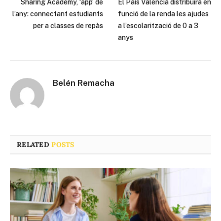
Sharing Academy, ‘app’ de
El País Valencià distribuirà en
l’any: connectant estudiants
funció de la renda les ajudes
per a classes de repàs
a l’escolarització de 0 a 3
anys
Belén Remacha
RELATED
POSTS