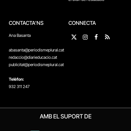
CONTACTA'NS
CONNECTA
Ana Basanta
X
Instagram
Facebook
RSS
(Twitter)
abasanta@periodismeplural.cat
redaccio@diarieducacio.cat
publicitat@periodismeplural.cat
Telèfon:
932 311 247
AMB EL SUPORT DE