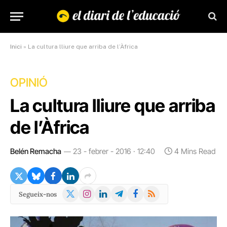
Inici
»
La cultura lliure que arriba de l’Àfrica
OPINIÓ
La cultura lliure que arriba
de l’Àfrica
Belén Remacha
23 - febrer - 2016 · 12:40
4 Mins Read
X
Instagram
LinkedIn
Telegram
Facebook
RSS
Segueix-nos
(Twitter)