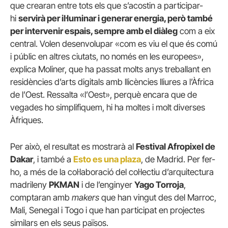
que crearan entre tots els que s’acostin a participar-
hi
servirà per il·luminar i generar energia, però també
per intervenir espais, sempre amb el diàleg
com a eix
central. Volen desenvolupar «com es viu el que és comú
i públic en altres ciutats, no només en les europees»,
explica Moliner, que ha passat molts anys treballant en
residències d’arts digitals amb llicències lliures a l’Àfrica
de l’Oest. Ressalta «l’Oest», perquè encara que de
vegades ho simplifiquem, hi ha moltes i molt diverses
Àfriques.
Per això, el resultat es mostrarà al
Festival Afropixel de
Dakar
, i també a
Esto es una plaza
, de Madrid. Per fer-
ho, a més de la col·laboració del col·lectiu d’arquitectura
madrileny
PKMAN
i de l’enginyer
Yago Torroja
,
comptaran amb
makers
que han vingut des del Marroc,
Mali, Senegal i Togo i que han participat en projectes
similars en els seus països.