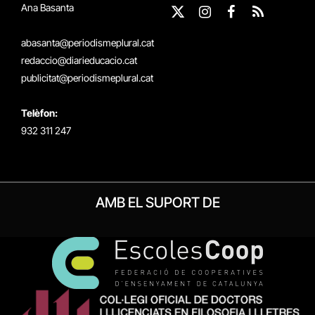
Ana Basanta
X
Instagram
Facebook
RSS
(Twitter)
abasanta@periodismeplural.cat
redaccio@diarieducacio.cat
publicitat@periodismeplural.cat
Telèfon:
932 311 247
AMB EL SUPORT DE