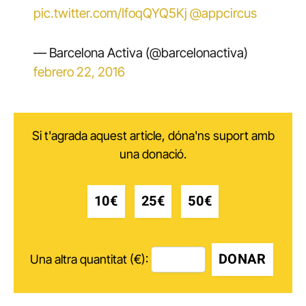
pic.twitter.com/IfoqQYQ5Kj
@appcircus
— Barcelona Activa (@barcelonactiva)
febrero 22, 2016
Si t'agrada aquest article, dóna'ns suport amb
una donació.
10€
25€
50€
DONAR
Una altra quantitat (€):