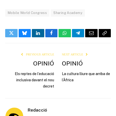
Mobile World Congress
Sharing Academy
Twitter
Bluesky
LinkedIn
Facebook
WhatsApp
Telegram
Email
Copy
Link
PREVIOUS ARTICLE
NEXT ARTICLE
OPINIÓ
OPINIÓ
Els reptes de l’educació
La cultura lliure que arriba de
inclusiva davant el nou
l’Àfrica
decret
Redacció