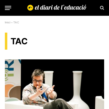
Inici
»
TAC
TAC