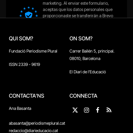
QUI SOM?
ON SOM?
Fundació Periodisme Plural
Carrer Bailén 5, principal.
08010, Barcelona
ISSN 2339 - 9619
El Diari de l'Educació
CONTACTA'NS
CONNECTA
Ana Basanta
X
Instagram
Facebook
RSS
(Twitter)
abasanta@periodismeplural.cat
redaccio@diarieducacio.cat