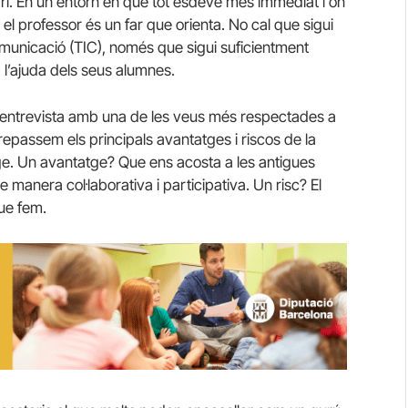
rari. En un entorn en què tot esdevé més immediat i on
el professor és un far que orienta. No cal que sigui
comunicació (TIC), només que sigui suficientment
 l’ajuda dels seus alumnes.
 entrevista amb una de les veus més respectades a
l repassem els principals avantatges i riscos de la
tge. Un avantatge? Que ens acosta a les antigues
anera col·laborativa i participativa. Un risc? El
que fem.