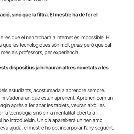
ió, sinó que la filtra. El mestre ha de fer el
 les que el nen trobarà a internet és impossible. Hi
ia que les tecnologiques són molt
guais
però que cal
n més els professors, per experiència.
s dispositius ja hi hauran altres novetats a les
 dels estudiants, acostumada a aprendre sempre.
es ni s’adonaran que estan aprenent. Aprenen com un
agin après a fer anar les tablets, veuran això i es
r la tecnologia sinó en la mentalitat oberta a
i ho introdueixin. Un dia apareixerà un nen amb
seva ajuda, el mestre ho pot incorporar l’any següent.