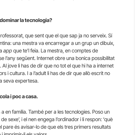
 dominar la tecnologia?
ofessorat, que sent que el que sap ja no serveix. Sí
ntina: una mestra va encarregar a un grup un dibuix,
na
app
que te’l feia. La mestra, en comptes de
se l’any següent. Internet obre una bonica possibilitat
l jove li has de dir que no tot el que hi ha a internet
s i cultura. I a l’adult li has de dir que allò escrit no
la seva expertesa.
cola i poc a casa.
s a en família. També per a les tecnologies. Poso un
r de sexe’, i el nen engega l’ordinador i li respon: ‘què
el pare és avisar-lo de que els tres primers resultats
i imprimir-li els valors.