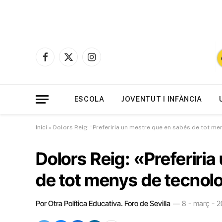
Facebook
X
Instagram
(Twitter)
ESCOLA
JOVENTUT I INFÀNCIA
Inici
»
Dolors Reig: “Preferiria un mestre que en sabés de tot me
Dolors Reig: «Preferiri
de tot menys de tecnolo
Por Otra Política Educativa. Foro de Sevilla
8 - març - 2