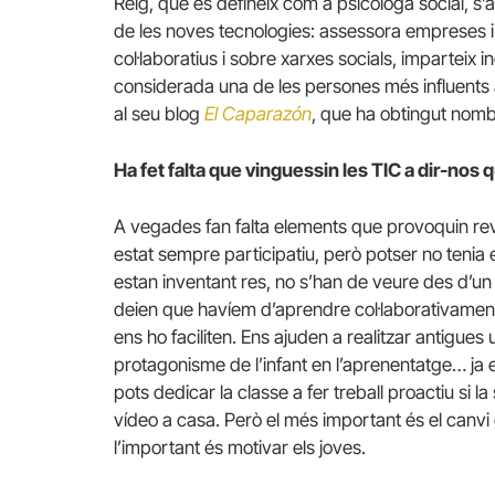
Reig, que es defineix com a psicòloga social, s
de les noves tecnologies: assessora empreses i
col·laboratius i sobre xarxes socials, imparteix
considerada una de les persones més influents a
al seu blog
El Caparazón
, que ha obtingut nomb
Ha fet falta que vinguessin les TIC a dir-nos
A vegades fan falta elements que provoquin re
estat sempre participatiu, però potser no tenia 
estan inventant res, no s’han de veure des d’un 
deien que havíem d’aprendre col·laborativament 
ens ho faciliten. Ens ajuden a realitzar antigu
protagonisme de l’infant en l’aprenentatge… ja en 
pots dedicar la classe a fer treball proactiu si 
vídeo a casa. Però el més important és el canvi de
l’important és motivar els joves.