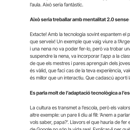
l’aula. Això seria fantàstic.
Això seria treballar amb mentalitat 2.0 sense
Extacte! Amb la tecnologia sovint espantem el pr
que serveix! Un exemple que vaig viure a l’Arge
i una nena no va poder fer-lo, però va trobar u
suspendre la nena, va incorporar l’
app
a la clas
de que els mestres i pares aprenguin dels joves. A
és vàlid, que faci cas de la teva experiència, valor
és millor que un interactiu. Que cadascú aporti 
Es parla molt de l’adaptació tecnològica a l’es
La cultura es transmet a l’escola, però els valor
altre exemple: un pare li diu al fill: ‘Anem a parla
vols saber, papa?’. Llavors el que hauria de fer 
de Google no són la vida real. Explicar-li per què 