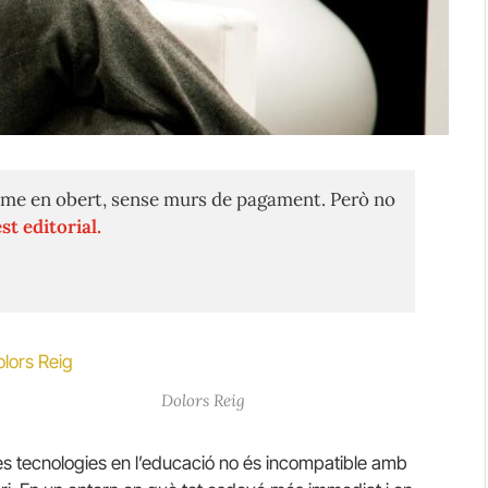
me en obert, sense murs de pagament. Però no
st editorial.
Dolors Reig
s tecnologies en l’educació no és incompatible amb