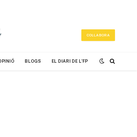
COL·LABORA
OPINIÓ
BLOGS
EL DIARI DE L’FP