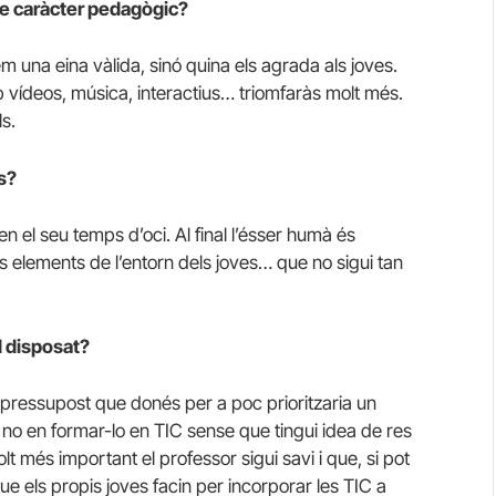
 de caràcter pedagògic?
m una eina vàlida, sinó quina els agrada als joves.
b vídeos, música, interactius… triomfaràs molt més.
s.
s?
 el seu temps d’oci. Al final l’ésser humà és
es elements de l’entorn dels joves… que no sigui tan
I disposat?
n pressupost que donés per a poc prioritzaria un
 no en formar-lo en TIC sense que tingui idea de res
t més important el professor sigui savi i que, si pot
ue els propis joves facin per incorporar les TIC a