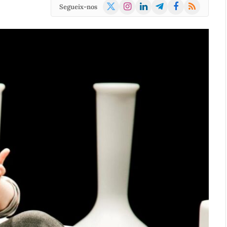
X
Instagram
LinkedIn
Telegram
Facebook
RSS
Segueix-nos
(Twitter)