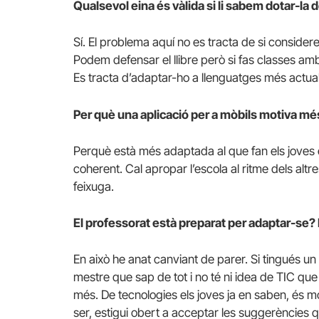
Qualsevol eina és vàlida si li sabem dotar-la
Sí. El problema aquí no es tracta de si considere
Podem defensar el llibre però si fas classes am
Es tracta d’adaptar-ho a llenguatges més actual
Per què una aplicació per a mòbils motiva mé
Perquè està més adaptada al que fan els joves en
coherent. Cal apropar l’escola al ritme dels altr
feixuga.
El professorat està preparat per adaptar-se? 
En això he anat canviant de parer. Si tingués u
mestre que sap de tot i no té ni idea de TIC que
més. De tecnologies els joves ja en saben, és mol
ser, estigui obert a acceptar les suggerències q