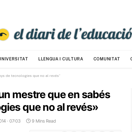
UNIVERSITAT
LLENGUA I CULTURA
COMUNITAT
nys de tecnologies que no al revés”
a un mestre que en sabés
gies que no al revés»
014 · 07:03
9 Mins Read