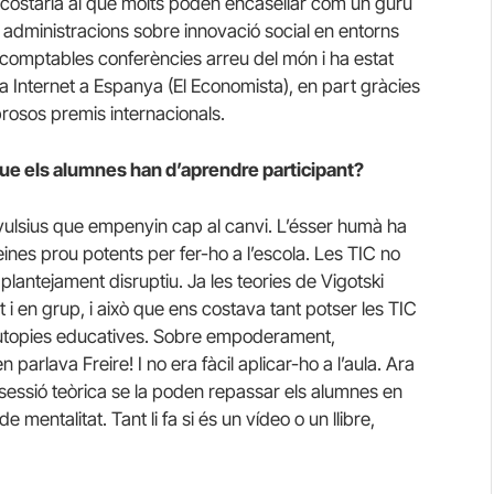
’acostaria al que molts poden encasellar com un gurú
 administracions sobre innovació social en entorns
 incomptables conferències arreu del món i ha estat
 Internet a Espanya (El Economista), en part gràcies
rosos premis internacionals.
 que els alumnes han d’aprendre participant?
vulsius que empenyin cap al canvi. L’ésser humà ha
eines prou potents per fer-ho a l’escola. Les TIC no
plantejament disruptiu. Ja les teories de Vigotski
i en grup, i això que ens costava tant potser les TIC
es utopies educatives. Sobre empoderament,
parlava Freire! I no era fàcil aplicar-ho a l’aula. Ara
la sessió teòrica se la poden repassar els alumnes en
 mentalitat. Tant li fa si és un vídeo o un llibre,