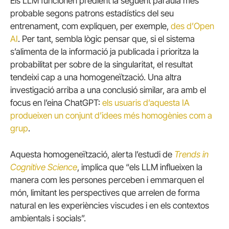
Els LLM funcionen predient la següent paraula més
probable segons patrons estadístics del seu
entrenament, com expliquen, per exemple,
des d’Open
AI
. Per tant, sembla lògic pensar que, si el sistema
s’alimenta de la informació ja publicada i prioritza la
probabilitat per sobre de la singularitat, el resultat
tendeixi cap a una homogeneïtzació. Una altra
investigació arriba a una conclusió similar, ara amb el
focus en l’eina ChatGPT:
els usuaris d’aquesta IA
produeixen un conjunt d’idees més homogènies com a
grup
.
Aquesta homogeneïtzació, alerta l’estudi de
Trends in
Cognitive Science
, implica que “els LLM influeixen la
manera com les persones perceben i emmarquen el
món, limitant les perspectives que arrelen de forma
natural en les experiències viscudes i en els contextos
ambientals i socials”.