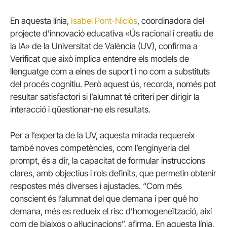
En aquesta línia,
Isabel Pont-Niclòs
, coordinadora del
projecte d’innovació educativa «Ús racional i creatiu de
la IA» de la Universitat de València (UV), confirma a
Verificat que això implica entendre els models de
llenguatge com a eines de suport i no com a substituts
del procés cognitiu. Però aquest ús, recorda, només pot
resultar satisfactori si l’alumnat té criteri per dirigir la
interacció i qüestionar-ne els resultats.
Per a l’experta de la UV, aquesta mirada requereix
també noves competències, com l’enginyeria del
prompt, és a dir, la capacitat de formular instruccions
clares, amb objectius i rols definits, que permetin obtenir
respostes més diverses i ajustades. “Com més
conscient és l’alumnat del que demana i per què ho
demana, més es redueix el risc d’homogeneïtzació, així
com de biaixos o al·lucinacions”, afirma. En aquesta línia,