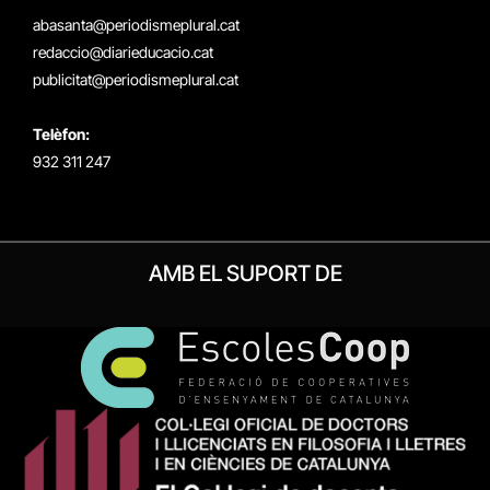
(Twitter)
abasanta@periodismeplural.cat
redaccio@diarieducacio.cat
publicitat@periodismeplural.cat
Telèfon:
932 311 247
AMB EL SUPORT DE