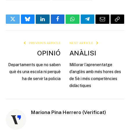
Twitter
Bluesky
LinkedIn
Facebook
WhatsApp
Telegram
Email
Copy
Link
PREVIOUS ARTICLE
NEXT ARTICLE
OPINIÓ
ANÀLISI
Departaments que no saben
Millorar l’aprenentatge
què és una escola ni perquè
d’anglès amb més hores des
ha de servir la policia
de 5è i més competències
didàctiques
Mariona Pina Herrero (Verificat)