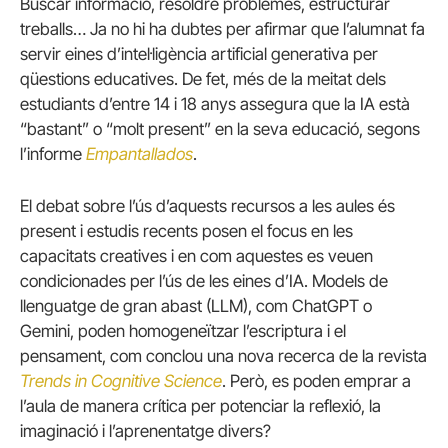
Buscar informació, resoldre problemes, estructurar
treballs… Ja no hi ha dubtes per afirmar que l’alumnat fa
servir eines d’intel·ligència artificial generativa per
qüestions educatives. De fet, més de la meitat dels
estudiants d’entre 14 i 18 anys assegura que la IA està
“bastant” o “molt present” en la seva educació, segons
l’informe
Empantallados
.
El debat sobre l’ús d’aquests recursos a les aules és
present i estudis recents posen el focus en les
capacitats creatives i en com aquestes es veuen
condicionades per l’ús de les eines d’IA. Models de
llenguatge de gran abast (LLM), com ChatGPT o
Gemini, poden homogeneïtzar l’escriptura i el
pensament, com conclou una nova recerca de la revista
Trends in Cognitive Science
. Però, es poden emprar a
l’aula de manera crítica per potenciar la reflexió, la
imaginació i l’aprenentatge divers?