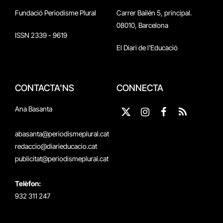
Fundació Periodisme Plural
Carrer Bailén 5, principal.
08010, Barcelona
ISSN 2339 - 9619
El Diari de l'Educació
CONTACTA'NS
CONNECTA
Ana Basanta
X
Instagram
Facebook
RSS
(Twitter)
abasanta@periodismeplural.cat
redaccio@diarieducacio.cat
publicitat@periodismeplural.cat
Telèfon:
932 311 247