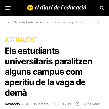
Inici
»
Els estudiants universitaris paralitzen alguns campus com aperitiu de la vaga de demà
ACTUALITAT
Els estudiants
universitaris paralitzen
alguns campus com
aperitiu de la vaga de
demà
Redacció
28 - novembre - 2018 · 15:08
3 Mins Read