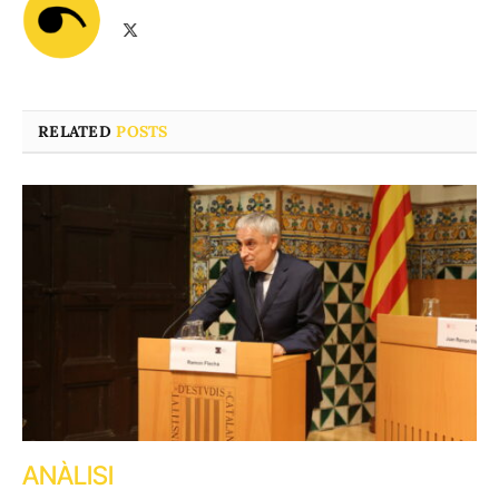
X
(Twitter)
RELATED
POSTS
ANÀLISI