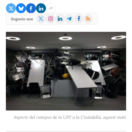
X
Instagram
LinkedIn
Telegram
Facebook
RSS
Segueix-nos
(Twitter)
Aspecte del campus de la UPF a la Ciutadella, aquest matí