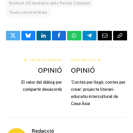
Sindicat d'Estudiants dels Països Catalans
Taxes universitàries
Twitter
Bluesky
LinkedIn
Facebook
WhatsApp
Telegram
Email
Copy
Link
PREVIOUS ARTICLE
NEXT ARTICLE
OPINIÓ
OPINIÓ
El valor del diàleg per
‘Contes per llegir, contes per
compartir desacords
crear’, projecte literari-
educatiu intercultural de
Casa Àsia
Redacció