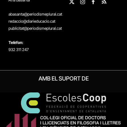
X
Instagram
Facebook
RSS
(Twitter)
abasanta@periodismeplural.cat
redaccio@diarieducacio.cat
publicitat@periodismeplural.cat
Telèfon:
932 311 247
AMB EL SUPORT DE