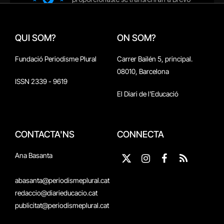
QUI SOM?
ON SOM?
Fundació Periodisme Plural
Carrer Bailén 5, principal.
08010, Barcelona
ISSN 2339 - 9619
El Diari de l'Educació
CONTACTA'NS
CONNECTA
Ana Basanta
X
Instagram
Facebook
RSS
(Twitter)
abasanta@periodismeplural.cat
redaccio@diarieducacio.cat
publicitat@periodismeplural.cat