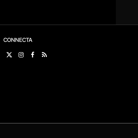
CONNECTA
X
Instagram
Facebook
RSS
(Twitter)