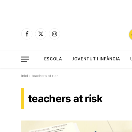
Facebook
X
Instagram
(Twitter)
ESCOLA
JOVENTUT I INFÀNCIA
Inici
»
teachers at risk
teachers at risk