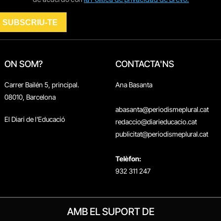
ON SOM?
CONTACTA'NS
Carrer Bailén 5, principal.
Ana Basanta
08010, Barcelona
abasanta@periodismeplural.cat
El Diari de l'Educació
redaccio@diarieducacio.cat
publicitat@periodismeplural.cat
Telèfon:
932 311 247
AMB EL SUPORT DE