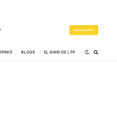
COL·LABORA
OPINIÓ
BLOGS
EL DIARI DE L’FP