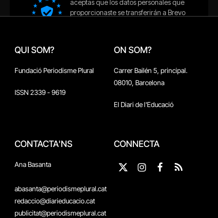
QUI SOM?
ON SOM?
Fundació Periodisme Plural
Carrer Bailén 5, principal.
08010, Barcelona
ISSN 2339 - 9619
El Diari de l'Educació
CONTACTA'NS
CONNECTA
Ana Basanta
X
Instagram
Facebook
RSS
(Twitter)
abasanta@periodismeplural.cat
redaccio@diarieducacio.cat
publicitat@periodismeplural.cat