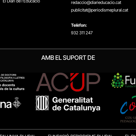
El Diari de l'Educació
redaccio@diarieducacio.cat
publicitat@periodismeplural.cat
Telèfon:
932 311 247
AMB EL SUPORT DE