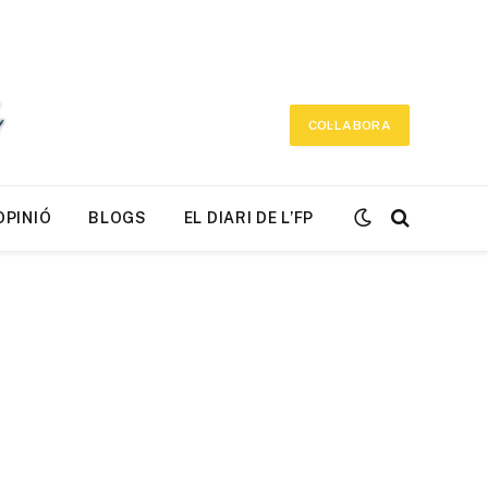
COL·LABORA
OPINIÓ
BLOGS
EL DIARI DE L’FP