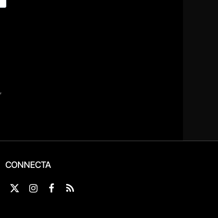
CONNECTA
X
Instagram
Facebook
RSS
(Twitter)