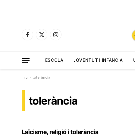
Facebook
X
Instagram
(Twitter)
ESCOLA
JOVENTUT I INFÀNCIA
Inici
»
tolerància
tolerància
Laïcisme, religió i tolerància