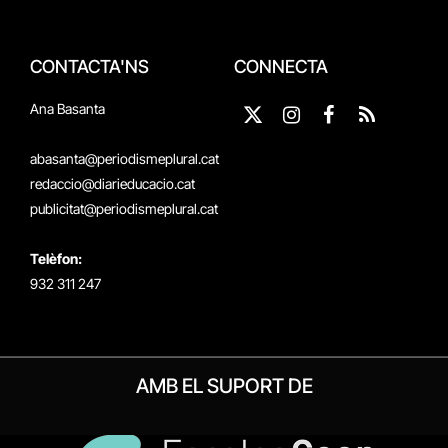
CONTACTA'NS
CONNECTA
Ana Basanta
X
Instagram
Facebook
RSS
(Twitter)
abasanta@periodismeplural.cat
redaccio@diarieducacio.cat
publicitat@periodismeplural.cat
Telèfon:
932 311 247
AMB EL SUPORT DE