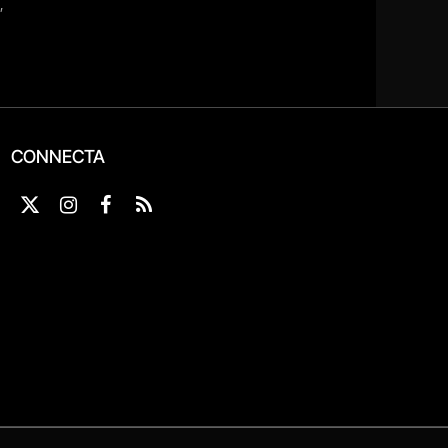
CONNECTA
X
Instagram
Facebook
RSS
(Twitter)