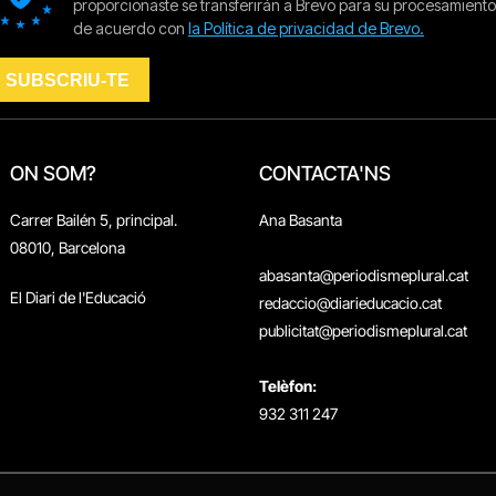
ON SOM?
CONTACTA'NS
Carrer Bailén 5, principal.
Ana Basanta
08010, Barcelona
abasanta@periodismeplural.cat
El Diari de l'Educació
redaccio@diarieducacio.cat
publicitat@periodismeplural.cat
Telèfon:
932 311 247