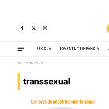
Facebook
X
Instagram
(Twitter)
ESCOLA
JOVENTUT I INFÀNCIA
Inici
»
transsexual
transsexual