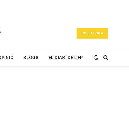
COL·LABORA
OPINIÓ
BLOGS
EL DIARI DE L’FP