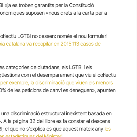
 «ja es troben garantits per la Constitució
 autonòmiques suposen «nous drets a la carta per a
col·lectiu LGTBI no cessen: només el nou formulari
òbia catalana va recopilar en 2015 113 casos de
ues categories de ciutadans, els LGTBI i els
 qüestions com el desemparament que viu el col·lectiu
per exemple, la discriminació que viuen els menors
90% de les peticions de canvi es deneguen», apunten
nt una discriminació estructural inexistent basada en
.
A la pàgina 32 del llibre es fa constar el descens
I;
el que no s’explica és que aquest mateix any
les
 estadístiques del Ministeri
.