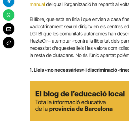
manual
del qual l’organització ha repartit al vol
El llibre, que està en línia i que envien a casa fi
«adoctrinament sexual dirigit» en els centres edu
LGTBI que les comunitats autònomes han desen
HazteOir– atemptar «contra la llibertat dels par
necessitat d’aquestes lleis i les valora com «disc
la resta de ciutadans.
No és l’únic apartat polèm
1. Lleis «no necessàries» i discriminació «ine