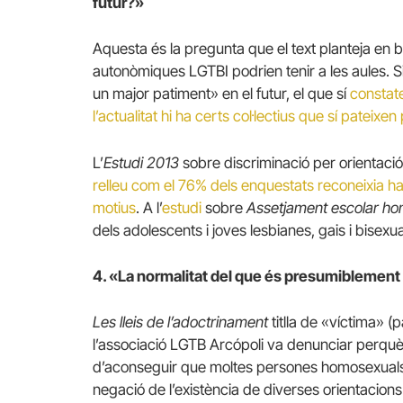
futur?»
Aquesta és la pregunta que el text planteja en b
autonòmiques LGTBI podrien tenir a les aules.
S
un major patiment» en el futur, el que sí
constat
l’actualitat hi ha certs col·lectius que sí pateixe
L’
Estudi 2013
sobre discriminació per orientació
relleu com el 76% dels enquestats reconeixia ha
motius
.
A
l’
estudi
sobre
Assetjament escolar homo
dels adolescents i joves lesbianes, gais i bisex
4. «La normalitat del que és presumiblemen
Les lleis de l’adoctrinament
titlla de «víctima» (
l’associació LGTB Arcópoli va denunciar perquè 
d’aconseguir que moltes persones homosexuals 
negació de l’existència de diverses orientacions 