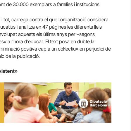
tant de 30.000 exemplars a famílies i institucions.
ns i tot, carrega contra el que l’organització considera
catius i analitza en 47 pàgines les diferents lleis
volupat aquests els últims anys per –segons
es» a l’hora d’educar.
El text posa en dubte la
riminació positiva cap a un col·lectiu» en perjudici de
ic de la publicació.
xistent»