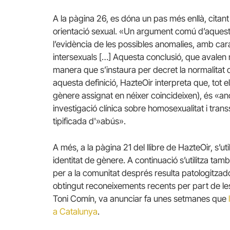
A la pàgina 26, es dóna un pas més enllà, cita
orientació sexual.
«Un argument comú d’aquestes
l’evidència de les possibles anomalies, amb cara
intersexuals […] Aquesta conclusió, que avalen n
manera que s’instaura per decret la normalitat 
aquesta definició, HazteOir interpreta que, tot el
gènere assignat en néixer coincideixen), és «a
investigació clínica sobre homosexualitat i trans
tipificada d'»abús».
A més, a la pàgina 21 del llibre de HazteOir, s’uti
identitat de gènere.
A continuació s’utilitza tam
per a la comunitat després resulta patologitzado
obtingut reconeixements recents per part de les i
Toni Comín, va anunciar fa unes setmanes que
a Catalunya
.