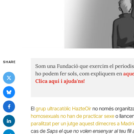
SHARE
Som una Fundació que exercim el periodis
ho podem fer sols, com expliquem en
aque
Clica aquí i ajuda'ns!
El
grup ultracatòlic HazteOir
no només organitz
homosexuals no han de practicar sexe
o llance
paralitzat per un jutge aquest dimecres a Madr
cas de
Saps el que no volen ensenyar al teu fill 