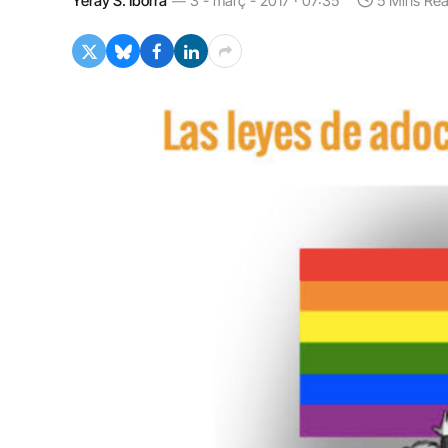
Yeray S. Iborra
3 - març - 2017 · 07:35
5 Mins Re