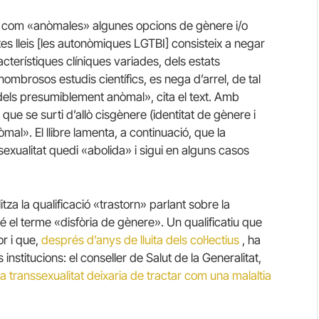
nt com «anòmales» algunes opcions de gènere i/o
 lleis [les autonòmiques LGTBI] consisteix a negar
cterístiques clíniques variades, dels estats
ombrosos estudis científics, es nega d’arrel, de tal
dels presumiblement anòmal», cita el text.
Amb
 que se surti d’allò cisgènere (identitat de gènere i
nòmal».
El llibre lamenta, a continuació, que la
sexualitat quedi «abolida» i sigui en alguns casos
litza la qualificació «trastorn» parlant sobre la
bé el terme «disfòria de gènere».
Un qualificatiu que
r i que,
després d’anys de lluita dels col·lectius
, ha
nstitucions: el conseller de Salut de la Generalitat,
la transsexualitat deixaria de tractar com una malaltia