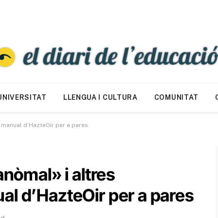
UNIVERSITAT
LLENGUA I CULTURA
COMUNITAT
l manual d’HazteOir per a pares
anòmal» i altres
al d’HazteOir per a pares