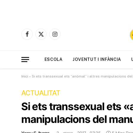
Facebook
X
Instagram
(Twitter)
ESCOLA
JOVENTUT I INFÀNCIA
Inici
»
Si ets transsexual ets “anòmal” i altres manipulacions de
ACTUALITAT
Si ets transsexual ets «
manipulacions del manu