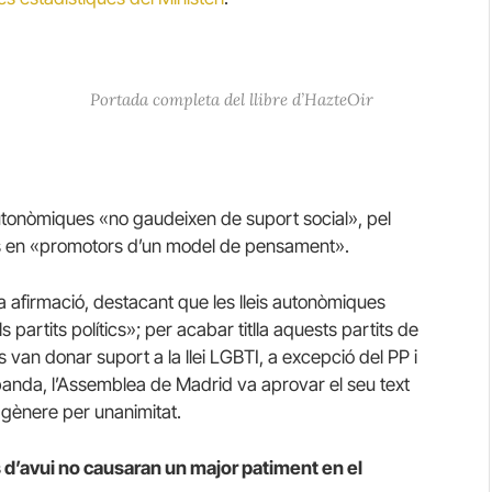
Portada completa del llibre d’HazteOir
s autonòmiques «no gaudeixen de suport social», pel
ts en «promotors d’un model de pensament».
 afirmació, destacant que les lleis autonòmiques
partits polítics»; per acabar titlla aquests partits de
its van donar suport a la llei LGBTI, a excepció del PP i
banda, l’Assemblea de Madrid va aprovar el seu text
e gènere per unanimitat.
d’avui no causaran un major patiment en el