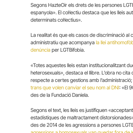
Segons HazteOir els drets de les persones LGTBI
espanyola».
El col·lectiu destaca que les lleis
determinats col·lectius».
La realitat és que els casos de discriminació al 
administratiu que acompanya
la llei antihomof
denúncia
per LGTBifobia.
«Totes aquestes lleis estan institucionalitzant d
heterosexuals», destaca el llibre.
L’obra no cita
respecte a certes gestions amb l’administració;
trans que volen canviar el seu nom al DNI
: «El 
des de la Fundació Daniela.
Segons el text, les lleis es justifiquen «accepta
estadístiques de maltractament distorsionades»
des de 2014 de les agressions a persones LGTB
agressions a homosexuals van quedar fora de les