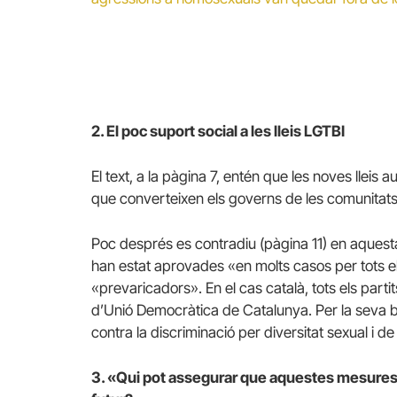
2. El poc suport social a les lleis LGTBI
El text, a la pàgina 7, entén que les noves llei
que converteixen els governs de les comunita
Poc després es contradiu (pàgina 11) en aquesta
han estat aprovades «en molts casos per tots els 
«prevaricadors».
En el cas català, tots els part
d’Unió Democràtica de Catalunya.
Per la seva 
contra la discriminació per diversitat sexual i d
3. «Qui pot assegurar que aquestes mesures 