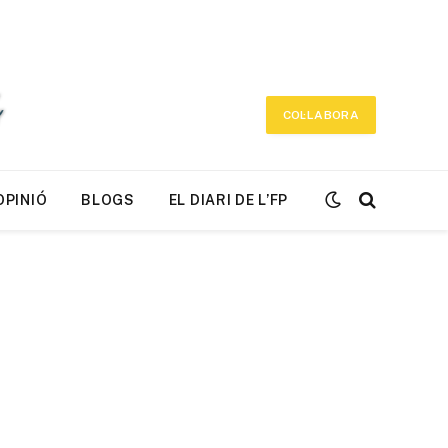
COL·LABORA
OPINIÓ
BLOGS
EL DIARI DE L’FP