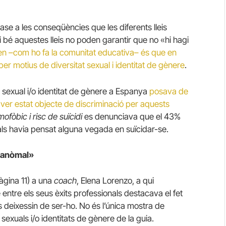
ase a les conseqüències que les diferents lleis
i bé aquestes lleis no poden garantir que no «hi hagi
en –com ho fa la comunitat educativa– és que en
n per motius de diversitat sexual i identitat de gènere
.
 sexual i/o identitat de gènere a Espanya
posava de
ver estat objecte de discriminació per aquests
fòbic i risc de suïcidi
es denunciava que el 43%
uals havia pensat alguna vegada en suïcidar-se.
t anòmal»
pàgina 11) a una
coach
, Elena Lorenzo, a qui
entre els seus èxits professionals destacava el fet
deixessin de ser-ho.
No és l’única mostra de
sexuals i/o identitats de gènere de la guia.