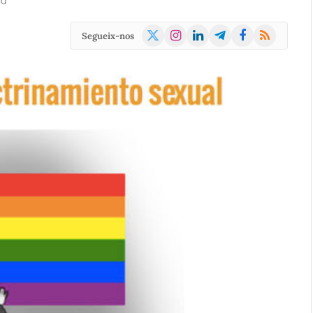
ad
X
Instagram
LinkedIn
Telegram
Facebook
RSS
Segueix-nos
(Twitter)