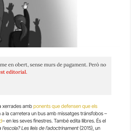
me en obert, sense murs de pagament. Però no
st editorial.
a xerrades amb
ponents que defensen que els
n a la carretera un bus amb missatges tránsfobos –
id
–
en les seves finestres.
També edita llibres.
És el
a l’escola?
Les lleis de l’adoctrinament
(2015), un