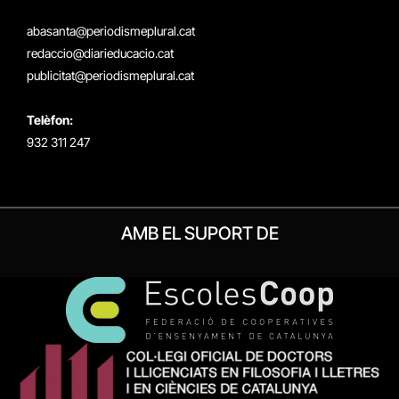
X
Instagram
Facebook
RSS
(Twitter)
abasanta@periodismeplural.cat
redaccio@diarieducacio.cat
publicitat@periodismeplural.cat
Telèfon:
932 311 247
AMB EL SUPORT DE