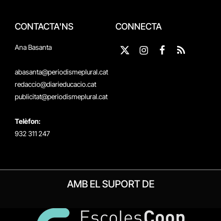
CONTACTA'NS
CONNECTA
Ana Basanta
X
Instagram
Facebook
RSS
(Twitter)
abasanta@periodismeplural.cat
redaccio@diarieducacio.cat
publicitat@periodismeplural.cat
Telèfon:
932 311 247
AMB EL SUPORT DE