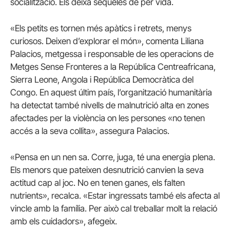
socialització. Els deixa seqüeles de per vida.
«Els petits es tornen més apàtics i retrets, menys
curiosos. Deixen d’explorar el món», comenta Liliana
Palacios, metgessa i responsable de les operacions de
Metges Sense Fronteres a la República Centreafricana,
Sierra Leone, Angola i República Democràtica del
Congo. En aquest últim país, l’organització humanitària
ha detectat també nivells de malnutrició alta en zones
afectades per la violència on les persones «no tenen
accés a la seva collita», assegura Palacios.
«Pensa en un nen sa. Corre, juga, té una energia plena.
Els menors que pateixen desnutrició canvien la seva
actitud cap al joc. No en tenen ganes, els falten
nutrients», recalca. «Estar ingressats també els afecta al
vincle amb la família. Per això cal treballar molt la relació
amb els cuidadors», afegeix.