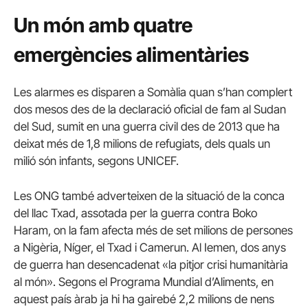
Un món amb quatre
emergències alimentàries
Les alarmes es disparen a Somàlia quan s’han complert
dos mesos des de la declaració oficial de fam al Sudan
del Sud, sumit en una guerra civil des de 2013 que ha
deixat més de 1,8 milions de refugiats, dels quals un
milió són infants, segons UNICEF.
Les ONG també adverteixen de la situació de la conca
del llac Txad, assotada per la guerra contra Boko
Haram, on la fam afecta més de set milions de persones
a Nigèria, Níger, el Txad i Camerun. Al Iemen, dos anys
de guerra han desencadenat «la pitjor crisi humanitària
al món». Segons el Programa Mundial d’Aliments, en
aquest país àrab ja hi ha gairebé 2,2 milions de nens