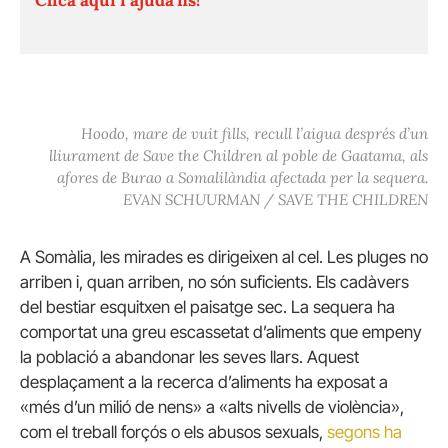
Hoodo, mare de vuit fills, recull l’aigua després d’un
lliurament de Save the Children al poble de Gaatama, als
afores de Burao a Somalilàndia afectada per la sequera.
EVAN SCHUURMAN / SAVE THE CHILDREN
A Somàlia, les mirades es dirigeixen al cel. Les pluges no
arriben i, quan arriben, no són suficients. Els cadàvers
del bestiar esquitxen el paisatge sec. La sequera ha
comportat una greu escassetat d’aliments que empeny
la població a abandonar les seves llars. Aquest
desplaçament a la recerca d’aliments ha exposat a
«més d’un milió de nens» a «alts nivells de violència»,
com el treball forçós o els abusos sexuals,
segons ha