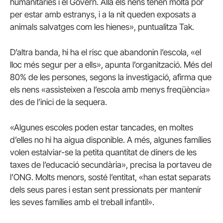
humanitàries i el Govern. Allà els nens tenen molta por
per estar amb estranys, i a la nit queden exposats a
animals salvatges com les hienes», puntualitza Tak.
D’altra banda, hi ha el risc que abandonin l’escola, «el
lloc més segur per a ells», apunta l’organització. Més del
80% de les persones, segons la investigació, afirma que
els nens «assisteixen a l’escola amb menys freqüència»
des de l’inici de la sequera.
«Algunes escoles poden estar tancades, en moltes
d’elles no hi ha aigua disponible. A més, algunes famílies
volen estalviar-se la petita quantitat de diners de les
taxes de l’educació secundària», precisa la portaveu de
l’ONG. Molts menors, sosté l’entitat, «han estat separats
dels seus pares i estan sent pressionats per mantenir
les seves famílies amb el treball infantil».