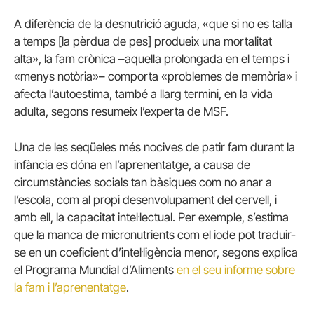
A diferència de la desnutrició aguda, «que si no es talla
a temps [la pèrdua de pes] produeix una mortalitat
alta», la fam crònica –aquella prolongada en el temps i
«menys notòria»– comporta «problemes de memòria» i
afecta l’autoestima, també a llarg termini, en la vida
adulta, segons resumeix l’experta de MSF.
Una de les seqüeles més nocives de patir fam durant la
infància es dóna en l’aprenentatge, a causa de
circumstàncies socials tan bàsiques com no anar a
l’escola, com al propi desenvolupament del cervell, i
amb ell, la capacitat intel·lectual. Per exemple, s’estima
que la manca de micronutrients com el iode pot traduir-
se en un coeficient d’intel·ligència menor, segons explica
el Programa Mundial d’Aliments
en el seu informe sobre
la fam i l’aprenentatge
.