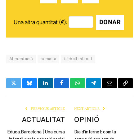
DONAR
Una altra quantitat (€):
Alimentació
somàlia
treball infantil
Twitter
Bluesky
LinkedIn
Facebook
WhatsApp
Telegram
Email
Copy
Link
PREVIOUS ARTICLE
NEXT ARTICLE
ACTUALITAT
OPINIÓ
Educa.Barcelona | Una cursa
Dia d’internet: com la