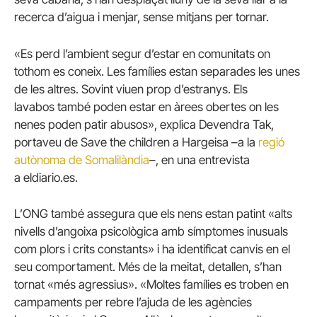
recerca d’aigua i menjar, sense mitjans per tornar.
«Es perd l’ambient segur d’estar en comunitats on
tothom es coneix. Les famílies estan separades les unes
de les altres. Sovint viuen prop d’estranys. Els
lavabos també poden estar en àrees obertes on les
nenes poden patir abusos», explica Devendra Tak,
portaveu de Save the children a Hargeisa –a la
regió
autònoma de Somalilàndia
–, en una entrevista
a eldiario.es.
L’ONG també assegura que els nens estan patint «alts
nivells d’angoixa psicològica amb símptomes inusuals
com plors i crits constants» i ha identificat canvis en el
seu comportament. Més de la meitat, detallen, s’han
tornat «més agressius». «Moltes famílies es troben en
campaments per rebre l’ajuda de les agències