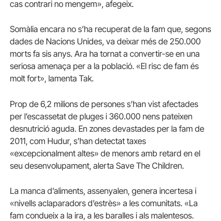
cas contrari no mengem», afegeix.
Somàlia encara no s’ha recuperat de la fam que, segons
dades de Nacions Unides, va deixar més de 250.000
morts fa sis anys. Ara ha tornat a convertir-se en una
seriosa amenaça per a la població. «El risc de fam és
molt fort», lamenta Tak.
Prop de 6,2 milions de persones s’han vist afectades
per l’escassetat de pluges i 360.000 nens pateixen
desnutrició aguda. En zones devastades per la fam de
2011, com Hudur, s’han detectat taxes
«excepcionalment altes» de menors amb retard en el
seu desenvolupament, alerta Save The Children.
La manca d’aliments, assenyalen, genera incertesa i
«nivells aclaparadors d’estrès» a les comunitats. «La
fam condueix a la ira, a les baralles i als malentesos.