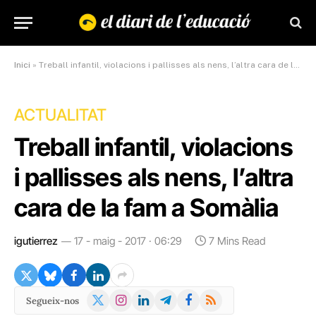
Inici
»
Treball infantil, violacions i pallisses als nens, l’altra cara de la fam a Somàlia
ACTUALITAT
Treball infantil, violacions
i pallisses als nens, l’altra
cara de la fam a Somàlia
igutierrez
17 - maig - 2017 · 06:29
7 Mins Read
X
Instagram
LinkedIn
Telegram
Facebook
RSS
Segueix-nos
(Twitter)