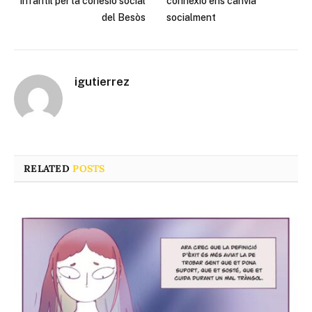
infantil per la cohesió social
connexió ens canvia
del Besòs
socialment
igutierrez
RELATED
POSTS