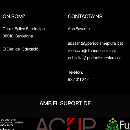
ON SOM?
CONTACTA'NS
Carrer Bailén 5, principal.
Ana Basanta
08010, Barcelona
abasanta@periodismeplural.cat
El Diari de l'Educació
redaccio@diarieducacio.cat
publicitat@periodismeplural.cat
Telèfon:
932 311 247
AMB EL SUPORT DE