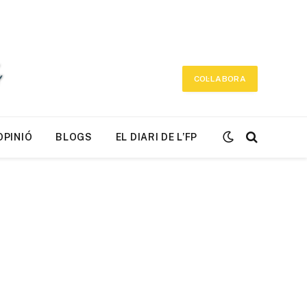
COL·LABORA
OPINIÓ
BLOGS
EL DIARI DE L’FP