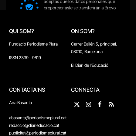
QUI SOM?
ON SOM?
Fundació Periodisme Plural
Carrer Bailén 5, principal.
08010, Barcelona
ISSN 2339 - 9619
El Diari de l'Educació
CONTACTA'NS
CONNECTA
Ana Basanta
X
Instagram
Facebook
RSS
(Twitter)
abasanta@periodismeplural.cat
redaccio@diarieducacio.cat
publicitat@periodismeplural.cat