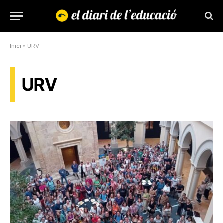
Inici
»
URV
URV