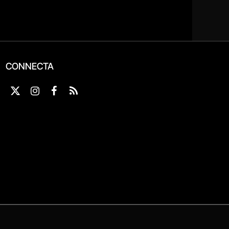
CONNECTA
X
Instagram
Facebook
RSS
(Twitter)