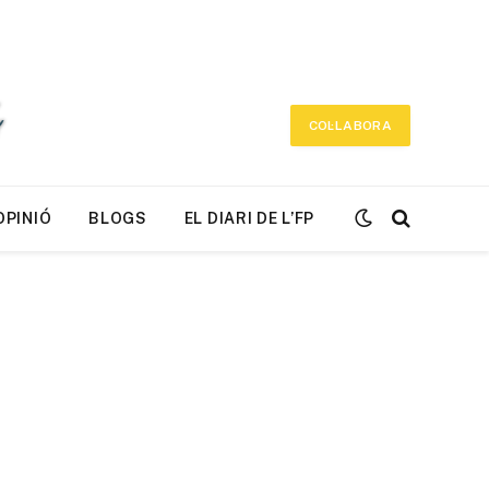
COL·LABORA
OPINIÓ
BLOGS
EL DIARI DE L’FP