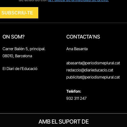
ON SOM?
CONTACTA'NS
Carrer Bailén 5, principal.
Ana Basanta
08010, Barcelona
abasanta@periodismeplural.cat
El Diari de l'Educació
redaccio@diarieducacio.cat
publicitat@periodismeplural.cat
Telèfon:
932 311 247
AMB EL SUPORT DE