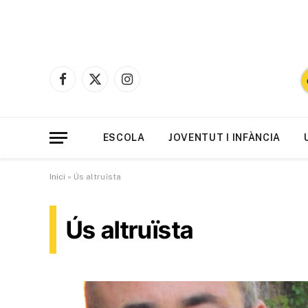
Facebook
X
Instagram
(Twitter)
ESCOLA
JOVENTUT I INFÀNCIA
Inici
»
Ús altruïsta
Ús altruïsta