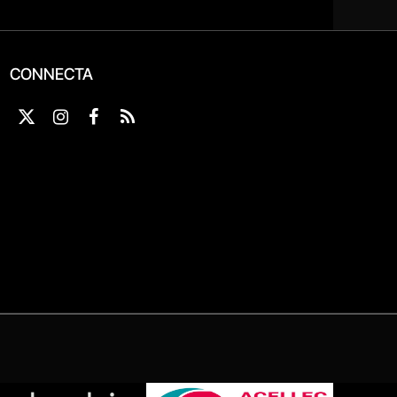
CONNECTA
X
Instagram
Facebook
RSS
(Twitter)