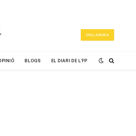
COL·LABORA
OPINIÓ
BLOGS
EL DIARI DE L’FP