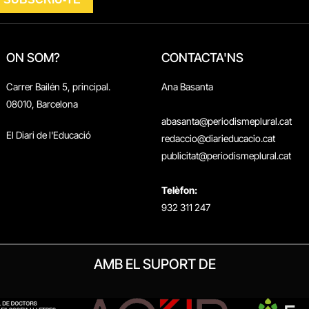
ON SOM?
CONTACTA'NS
Carrer Bailén 5, principal.
Ana Basanta
08010, Barcelona
abasanta@periodismeplural.cat
El Diari de l'Educació
redaccio@diarieducacio.cat
publicitat@periodismeplural.cat
Telèfon:
932 311 247
AMB EL SUPORT DE