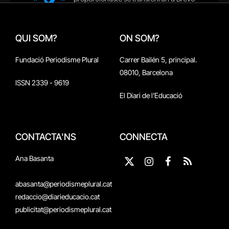
QUI SOM?
ON SOM?
Fundació Periodisme Plural
Carrer Bailén 5, principal.
08010, Barcelona
ISSN 2339 - 9619
El Diari de l'Educació
CONTACTA'NS
CONNECTA
Ana Basanta
X
Instagram
Facebook
RSS
(Twitter)
abasanta@periodismeplural.cat
redaccio@diarieducacio.cat
publicitat@periodismeplural.cat