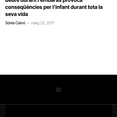
Beure durant l’embaràs provoca
conseqüències per l’infant durant tota la
seva vida
Sònia Calvó
maig 22, 2017