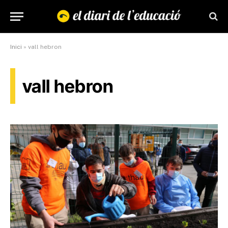
Inici
»
vall hebron
vall hebron