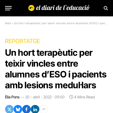
Inici
»
Un hort terapèutic per teixir vincles entre alumnes d’ESO i pacients amb lesions medul·lars
REPORTATGE
Un hort terapèutic per
teixir vincles entre
alumnes d’ESO i pacients
amb lesions medul·lars
Èlia Pons
20 - abril - 2022 · 05:00
4 Mins Read