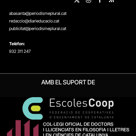
X
Instagram
Facebook
RSS
(Twitter)
abasanta@periodismeplural.cat
redaccio@diarieducacio.cat
publicitat@periodismeplural.cat
Telèfon:
932 311 247
AMB EL SUPORT DE