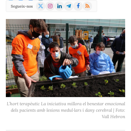
X
Instagram
LinkedIn
Telegram
Facebook
RSS
Segueix-nos
(Twitter)
L’hort terapèutic La iniciativa millora el benestar emocional
dels pacients amb lesions medul·lars i dany cerebral | Foto:
Vall Hebron