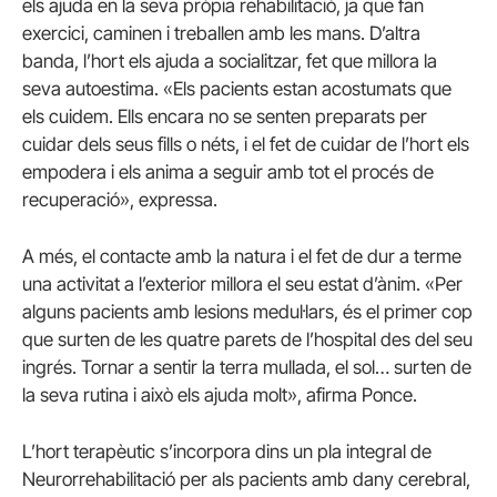
els ajuda en la seva pròpia rehabilitació, ja que fan
exercici, caminen i treballen amb les mans. D’altra
banda, l’hort els ajuda a socialitzar, fet que millora la
seva autoestima. «Els pacients estan acostumats que
els cuidem. Ells encara no se senten preparats per
cuidar dels seus fills o néts, i el fet de cuidar de l’hort els
empodera i els anima a seguir amb tot el procés de
recuperació», expressa.
A més, el contacte amb la natura i el fet de dur a terme
una activitat a l’exterior millora el seu estat d’ànim. «Per
alguns pacients amb lesions medul·lars, és el primer cop
que surten de les quatre parets de l’hospital des del seu
ingrés. Tornar a sentir la terra mullada, el sol… surten de
la seva rutina i això els ajuda molt», afirma Ponce.
L’hort terapèutic s’incorpora dins un pla integral de
Neurorrehabilitació per als pacients amb dany cerebral,