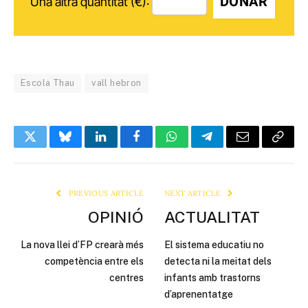
DONAR
Una altra quantitat (€):
Escola Thau
vall hebron
Twitter
Bluesky
LinkedIn
Facebook
WhatsApp
Telegram
Email
Copy
Link
PREVIOUS ARTICLE
NEXT ARTICLE
OPINIÓ
ACTUALITAT
La nova llei d’FP crearà més
El sistema educatiu no
competència entre els
detecta ni la meitat dels
centres
infants amb trastorns
d’aprenentatge