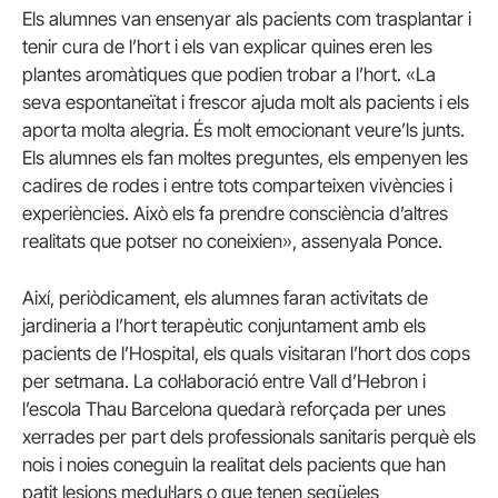
Els alumnes van ensenyar als pacients com trasplantar i
tenir cura de l’hort i els van explicar quines eren les
plantes aromàtiques que podien trobar a l’hort. «La
seva espontaneïtat i frescor ajuda molt als pacients i els
aporta molta alegria. És molt emocionant veure’ls junts.
Els alumnes els fan moltes preguntes, els empenyen les
cadires de rodes i entre tots comparteixen vivències i
experiències. Això els fa prendre consciència d’altres
realitats que potser no coneixien», assenyala Ponce.
Així, periòdicament, els alumnes faran activitats de
jardineria a l’hort terapèutic conjuntament amb els
pacients de l’Hospital, els quals visitaran l’hort dos cops
per setmana. La col·laboració entre Vall d’Hebron i
l’escola Thau Barcelona quedarà reforçada per unes
xerrades per part dels professionals sanitaris perquè els
nois i noies coneguin la realitat dels pacients que han
patit lesions medul·lars o que tenen seqüeles