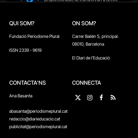
QUI SOM?
ON SOM?
Fundació Periodisme Plural
Carrer Bailén 5, principal.
08010, Barcelona
ISSN 2339 - 9619
El Diari de l'Educació
CONTACTA'NS
CONNECTA
Ana Basanta
X
Instagram
Facebook
RSS
(Twitter)
abasanta@periodismeplural.cat
redaccio@diarieducacio.cat
publicitat@periodismeplural.cat