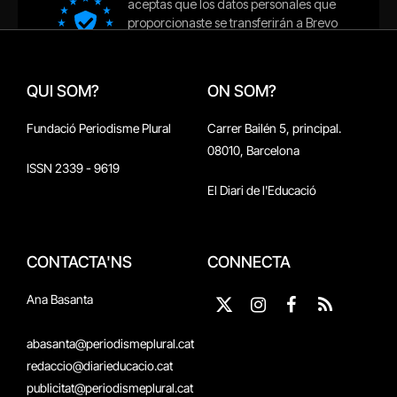
QUI SOM?
ON SOM?
Fundació Periodisme Plural
Carrer Bailén 5, principal.
08010, Barcelona
ISSN 2339 - 9619
El Diari de l'Educació
CONTACTA'NS
CONNECTA
Ana Basanta
X
Instagram
Facebook
RSS
(Twitter)
abasanta@periodismeplural.cat
redaccio@diarieducacio.cat
publicitat@periodismeplural.cat