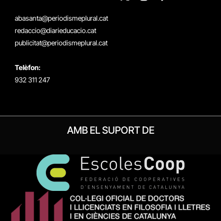
X
Instagram
Facebook
RSS
(Twitter)
abasanta@periodismeplural.cat
redaccio@diarieducacio.cat
publicitat@periodismeplural.cat
Telèfon:
932 311 247
AMB EL SUPORT DE