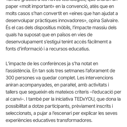
paper «molt important» en la convenció, atès que en
molts casos s’han convertit en «eines que han ajudat a
desenvolupar pràctiques innovadores», opina Salvaire.
És el cas dels dispositius mòbils, l’impacte massiu dels
quals ha suposat que en països en vies de
desenvolupament s’estigui tenint accés fàcilmemt a
fonts d’informació i a recursos educatius.
L’impacte de les conferènces ja s’ha notat en
l’assistència. En tan sols tres setmanes l’aforament de
300 persones va quedar complet. Les intervencions
aniran acompanyades, en paral·lel, amb activitats i
tallers que segueixin els mateixos criteris –l’educació per
al canvi–. I també per la iniciativa TEDxYOU, que dona la
possibilitat a dotze participants, prèviament inscrits i
seleccionats, a pujar a l’escenari per explicar les seves
experiències educatives transformadores.