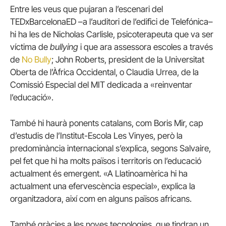
Entre les veus que pujaran a l’escenari del
TEDxBarcelonaED –a l’auditori de l’edifici de Telefónica–
hi ha les de Nicholas Carlisle, psicoterapeuta que va ser
víctima de
bullying
i que ara assessora escoles a través
de
No Bully
; John Roberts, president de la Universitat
Oberta de l’Àfrica Occidental, o Claudia Urrea, de la
Comissió Especial del MIT dedicada a «reinventar
l’educació».
També hi haurà ponents catalans, com Boris Mir, cap
d’estudis de l’Institut-Escola Les Vinyes, però la
predominància internacional s’explica, segons Salvaire,
pel fet que hi ha molts països i territoris on l’educació
actualment és emergent. «A Llatinoamèrica hi ha
actualment una efervescència especial», explica la
organitzadora, així com en alguns països africans.
També gràcies a les noves tecnologies, que tindran un