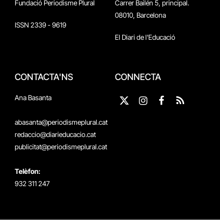
Fundació Periodisme Plural
Carrer Bailén 5, principal.
08010, Barcelona
ISSN 2339 - 9619
El Diari de l'Educació
CONTACTA'NS
CONNECTA
Ana Basanta
X
Instagram
Facebook
RSS
(Twitter)
abasanta@periodismeplural.cat
redaccio@diarieducacio.cat
publicitat@periodismeplural.cat
Telèfon:
932 311 247