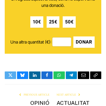
una donació.
10€
25€
50€
DONAR
Una altra quantitat (€):
Twitter
Bluesky
LinkedIn
Facebook
WhatsApp
Telegram
Email
Copy
Link
PREVIOUS ARTICLE
NEXT ARTICLE
OPINIÓ
ACTUALITAT