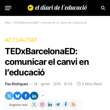
Inici
»
TEDxBarcelonaED: comunicar el canvi en l’educació
ACTUALITAT
TEDxBarcelonaED:
comunicar el canvi en
l’educació
Pau Rodríguez
14 - gener - 2015 · 10:04
3 Mins Read
X
Instagram
LinkedIn
Telegram
Facebook
RSS
Segueix-nos
(Twitter)