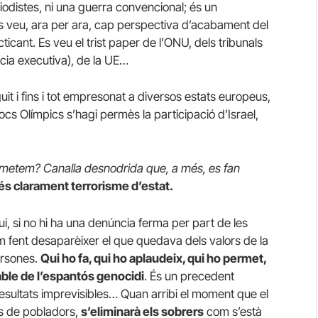
odistes, ni una guerra convencional; és un
es veu, ara per ara, cap perspectiva d’acabament del
ticant. Es veu el trist paper de l’ONU, dels tribunals
cia executiva), de la UE…
uit i fins i tot empresonat a diversos estats europeus,
s Olímpics s’hagi permès la participació d’Israel,
rmetem? Canalla desnodrida que, a més, es fan
és clarament terrorisme d’estat.
ui, si no hi ha una denúncia ferma per part de les
m fent desaparèixer el que quedava dels valors de la
ersones.
Qui ho fa, qui ho aplaudeix, qui ho permet,
sable de l’espantós genocidi
. És un precedent
resultats imprevisibles… Quan arribi el moment que el
ns de pobladors,
s’eliminarà els sobrers
com s’està