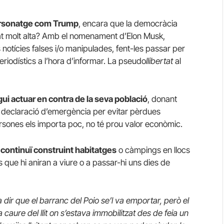
rsonatge com Trump
, encara que la democràcia
tat molt alta? Amb el nomenament d’Elon Musk,
s notícies falses i/o manipulades, fent-les passar per
eriodístics a l’hora d’informar. La pseudo
llibertat
al
i actuar en contra de la seva població
, donant
la declaració d’emergència per evitar pèrdues
sones els importa poc, no té prou valor econòmic.
 continuï construint habitatges
o càmpings en llocs
s que hi aniran a viure o a passar-hi uns dies de
dir que el barranc del Poio se’l va emportar, però el
aure del llit on s’estava immobilitzat des de feia un