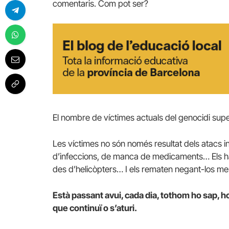
comentaris. Com pot ser?
El nombre de víctimes actuals del genocidi supe
Les víctimes no són només resultat dels atacs in
d’infeccions, de manca de medicaments… Els h
des d’helicòpters… I els rematen negant-los men
Està passant avui, cada dia, tothom ho sap, h
que continuï o s’aturi.