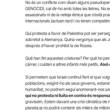
No és un conflicte com diuen alguns pseudoperi
GENOCIDI, cal dir-ho amb totes les lletres. No 
assassinats ni de la neteja ètnica que s’està prac
internacionals (actuen tard i no tenen competèn
Qui protesta a favor de Palestina pot ser perseg
sobretot a Alemanya. Quina vergonya que als Joc
després d’haver prohibit la de Rússia.
Què han fet aquestes criatures? Per què ho pe
càrrec i cuiden a altres infants més petits.
Això 
Si permetem que Israel continuï fent el que vulg
poblacions, exigint-ho als seus governs, estare
humanitat, no podrem segui anomenant-nos p
qui no protesta ni lluita en contra és respon
gravíssim. Estem davant una crisi climàtica de 
planeta ja no podrà contenir els milers de milio