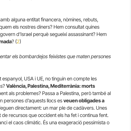
 amb alguna entitat financera, nòmines, rebuts,
oquem els nostres diners? Hem consultat quines
l govern d’Israel perquè segueixi assassinant? Hem
rmada
? (
2
)
esentar els bombardejos feixistes que maten persones
t espanyol, USA i UE, no tinguin en compte les
ns?
València, Palestina, Mediterrània: morts
ent als problemes? Passa a Palestina, però també al
an persones d’aquests llocs es
veuen obligades a
feguen directament: un mar ple de cadàvers. Unes
e recursos que occident els ha fet i continua fent.
 el caos climàtic. És una exageració pessimista o