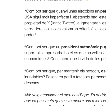
*Com pot ser que guanyi unes eleccions
un pe
USA sigui molt imperfecta i l’abstenció hagi es
propietari de X (l’antic Twitter), augmentaran le
verdaderes. Ja no es valoraran criteris ètics o p
poder!
*Com pot ser que un
president autonòmic pugu
suport als empresaris i hotelers que no volien 
econòmiques? Constatem que la vida de les per
*Com pot ser que, per mantenir els negocis,
es
inundables? Posant en perill a totes les persone
descans.
Ahir vaig acomiadar el meu cosí Pepe. Es podria 
que va passar és que es va moure una mica i va c