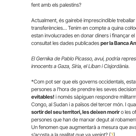
fent amb els palestins?
Actualment, és gairebé imprescindible treballar
transferències… Tenim en compte a quina col·l
estan involucrades en donar diners i finançar e
consultat les dades publicades
per la Banca A
El Gernika de Pablo Picasso, avui, podria repr
innocents a Gaza, Síria, el Líban i Cisjordània.
*Com pot ser que els governs occidentals, esta
persones a l’hora de prendre les seves decisio
evitables!
i només sàpiguen respondre militarm
Congo, al Sudan i a països del tercer món. I qu
sortir del seu territori, les deixen morir
o les o
persones que han de marxar degut al robament d
Un fenomen que augmentarà a mesura que avanci
s’acosta a la realitat que va venint? (
3
)