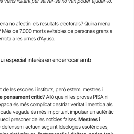
ls veïns lluitant per salvar-se no van poder ajudar-lo.
a no afectin els resultats electorals? Quina mena
 Més de 7.000 morts evitables de persones grans a
rrota a les urnes d’Ayuso.
gui especial interès en enderrocar amb
 de les escoles i instituts, però estem, mestres i
le pensament crític
? Allò que ni les proves PISA ni
ada és més complicat destriar veritat i mentida als
xò cada vegada és més important impulsar un autèntic
uedi presoner de les notícies falses.
Mestres i
e defensen i actuen seguint Ideologies esotèriques,