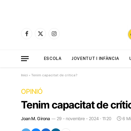
Facebook
X
Instagram
(Twitter)
ESCOLA
JOVENTUT I INFÀNCIA
Inici
»
Tenim capacitat de crítica?
OPINIÓ
Tenim capacitat de críti
Joan M. Girona
29 - novembre - 2024 · 11:20
6 M