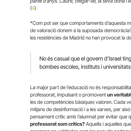
parell d’anys. Caure, ofegar-se, la seva dona i e
(
4
)
*Com pot ser que comportaments d’aquesta men
de valoració donem a la suposada democràcia?
les residències de Madrid no han provocat la de
No és casual que el govern d’Israel tin
bombes escoles, instituts i universitats
La major part de l’educació no és responsabilitat
professorat, impulsant o promovent
un veritab
les de competències bàsiques valoren. Cada veg
mitjans de desinformació i a les xarxes, per ai
pensament crític amb l’alumnat per evitar que q
professorat som crítics?
Aquells i aquelles qu