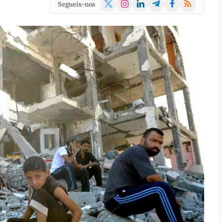
X
Instagram
LinkedIn
Telegram
Facebook
RSS
Segueix-nos
(Twitter)