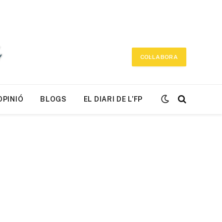
COL·LABORA
OPINIÓ
BLOGS
EL DIARI DE L’FP