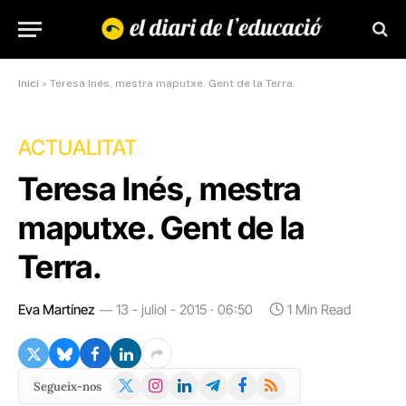
Inici
»
Teresa Inés, mestra maputxe. Gent de la Terra.
ACTUALITAT
Teresa Inés, mestra
maputxe. Gent de la
Terra.
Eva Martínez
13 - juliol - 2015 · 06:50
1 Min Read
X
Instagram
LinkedIn
Telegram
Facebook
RSS
Segueix-nos
(Twitter)