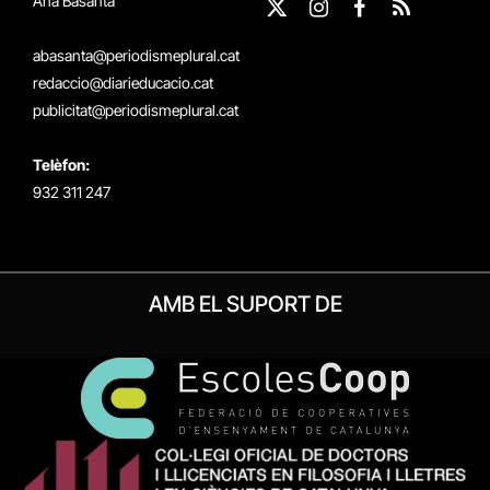
Ana Basanta
X
Instagram
Facebook
RSS
(Twitter)
abasanta@periodismeplural.cat
redaccio@diarieducacio.cat
publicitat@periodismeplural.cat
Telèfon:
932 311 247
AMB EL SUPORT DE