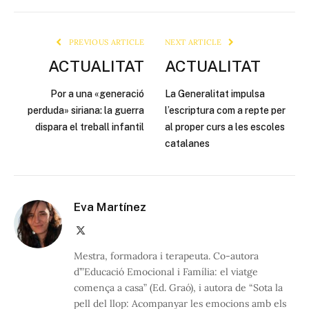
Link
PREVIOUS ARTICLE
NEXT ARTICLE
ACTUALITAT
ACTUALITAT
Por a una «generació
La Generalitat impulsa
perduda» siriana: la guerra
l’escriptura com a repte per
dispara el treball infantil
al proper curs a les escoles
catalanes
Eva Martínez
X
(Twitter)
Mestra, formadora i terapeuta. Co-autora
d’”Educació Emocional i Família: el viatge
comença a casa” (Ed. Graó), i autora de “Sota la
pell del llop: Acompanyar les emocions amb els