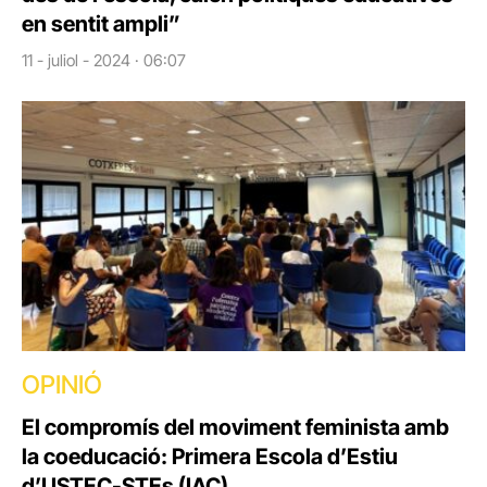
en sentit ampli”
11 - juliol - 2024 · 06:07
OPINIÓ
El compromís del moviment feminista amb
la coeducació: Primera Escola d’Estiu
d’USTEC-STEs (IAC)