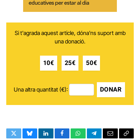
Si t'agrada aquest article, dóna'ns suport amb
una donació.
10€
25€
50€
DONAR
Una altra quantitat (€):
Twitter
Bluesky
LinkedIn
Facebook
WhatsApp
Telegram
Email
Copy