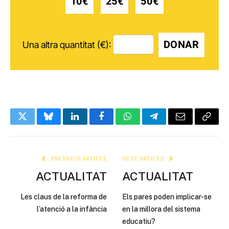
10€
25€
50€
DONAR
Una altra quantitat (€):
Twitter
Bluesky
LinkedIn
Facebook
WhatsApp
Telegram
Email
Copy
Link
PREVIOUS ARTICLE
NEXT ARTICLE
ACTUALITAT
ACTUALITAT
Les claus de la reforma de
Els pares poden implicar-se
l’atenció a la infància
en la millora del sistema
educatiu?