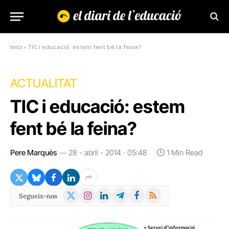
Inici
»
TIC i educació: estem fent bé la feina?
ACTUALITAT
TIC i educació: estem
fent bé la feina?
Pere Marquès
28 - abril - 2014 · 05:48
1 Min Read
X
Instagram
LinkedIn
Telegram
Facebook
RSS
Segueix-nos
(Twitter)