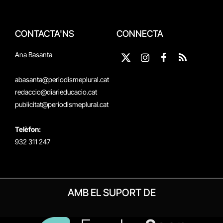
CONTACTA'NS
CONNECTA
Ana Basanta
X
Instagram
Facebook
RSS
(Twitter)
abasanta@periodismeplural.cat
redaccio@diarieducacio.cat
publicitat@periodismeplural.cat
Telèfon:
932 311 247
AMB EL SUPORT DE