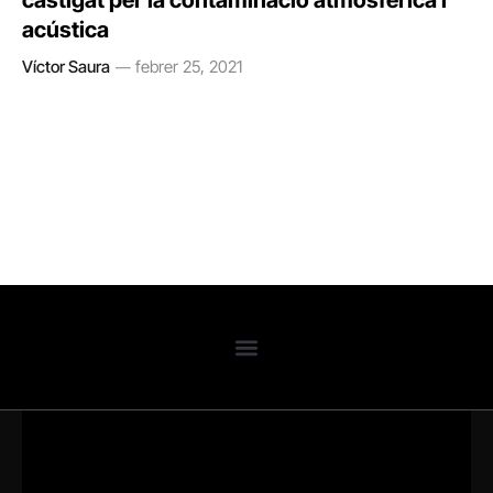
castigat per la contaminació atmosfèrica i
acústica
Víctor Saura
febrer 25, 2021