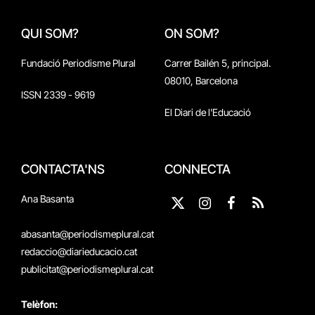
QUI SOM?
ON SOM?
Fundació Periodisme Plural
Carrer Bailén 5, principal.
08010, Barcelona
ISSN 2339 - 9619
El Diari de l'Educació
CONTACTA'NS
CONNECTA
Ana Basanta
X
Instagram
Facebook
RSS
(Twitter)
abasanta@periodismeplural.cat
redaccio@diarieducacio.cat
publicitat@periodismeplural.cat
Telèfon: