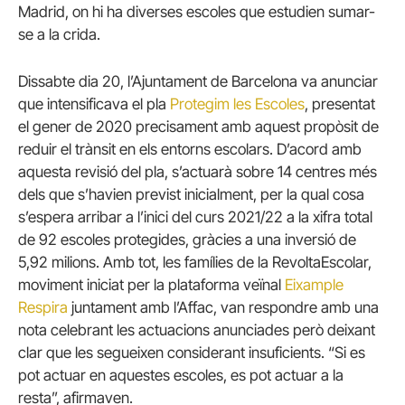
Madrid, on hi ha diverses escoles que estudien sumar-
se a la crida.
Dissabte dia 20, l’Ajuntament de Barcelona va anunciar
que intensificava el pla
Protegim les Escoles
, presentat
el gener de 2020 precisament amb aquest propòsit de
reduir el trànsit en els entorns escolars. D’acord amb
aquesta revisió del pla, s’actuarà sobre 14 centres més
dels que s’havien previst inicialment, per la qual cosa
s’espera arribar a l’inici del curs 2021/22 a la xifra total
de 92 escoles protegides, gràcies a una inversió de
5,92 milions. Amb tot, les famílies de la RevoltaEscolar,
moviment iniciat per la plataforma veïnal
Eixample
Respira
juntament amb l’Affac, van respondre amb una
nota celebrant les actuacions anunciades però deixant
clar que les segueixen considerant insuficients. “Si es
pot actuar en aquestes escoles, es pot actuar a la
resta”, afirmaven.