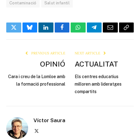
Contaminació
Salut infantil
Twitter
Bluesky
LinkedIn
Facebook
WhatsApp
Telegram
Email
Copy
Link
PREVIOUS ARTICLE
NEXT ARTICLE
OPINIÓ
ACTUALITAT
Cara i creu de la Lomloe amb
Els centres educatius
la formació professional
milloren amb lideratges
compartits
Víctor Saura
X
(Twitter)