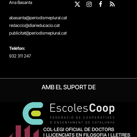
Ana Basanta
X
Instagram
Facebook
RSS
(Twitter)
abasanta@periodismeplural.cat
redaccio@diarieducacio.cat
publicitat@periodismeplural.cat
Telèfon:
932 311 247
AMB EL SUPORT DE