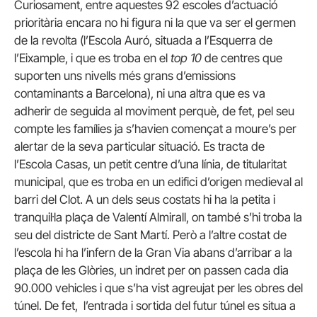
Curiosament, entre aquestes 92 escoles d’actuació
prioritària encara no hi figura ni la que va ser el germen
de la revolta (l’Escola Auró, situada a l’Esquerra de
l’Eixample, i que es troba en el
top 10
de centres que
suporten uns nivells més grans d’emissions
contaminants a Barcelona), ni una altra que es va
adherir de seguida al moviment perquè, de fet, pel seu
compte les famílies ja s’havien començat a moure’s per
alertar de la seva particular situació. Es tracta de
l’Escola Casas, un petit centre d’una línia, de titularitat
municipal, que es troba en un edifici d’origen medieval al
barri del Clot. A un dels seus costats hi ha la petita i
tranquil·la plaça de Valentí Almirall, on també s’hi troba la
seu del districte de Sant Martí. Però a l’altre costat de
l’escola hi ha l’infern de la Gran Via abans d’arribar a la
plaça de les Glòries, un indret per on passen cada dia
90.000 vehicles i que s’ha vist agreujat per les obres del
túnel. De fet, l’entrada i sortida del futur túnel es situa a