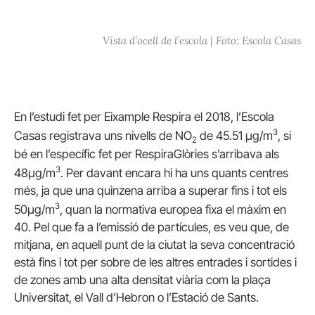
Vista d’ocell de l’escola | Foto: Escola Casas
En l’estudi fet per Eixample Respira el 2018, l’Escola
3
Casas registrava uns nivells de NO
de 45.51 µg/m
, si
2
bé en l’específic fet per RespiraGlòries s’arribava als
3
48µg/m
. Per davant encara hi ha uns quants centres
més, ja que una quinzena arriba a superar fins i tot els
3
50µg/m
, quan la normativa europea fixa el màxim en
40. Pel que fa a l’emissió de partícules, es veu que, de
mitjana, en aquell punt de la ciutat la seva concentració
està fins i tot per sobre de les altres entrades i sortides i
de zones amb una alta densitat viària com la plaça
Universitat, el Vall d’Hebron o l’Estació de Sants.