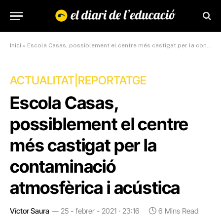
Inici
»
Escola Casas, possiblement el centre més castigat per la contaminació atmosfèrica i acústica
ACTUALITAT|REPORTATGE
Escola Casas,
possiblement el centre
més castigat per la
contaminació
atmosfèrica i acústica
Víctor Saura
25 - febrer - 2021 · 23:16
6 Mins Read